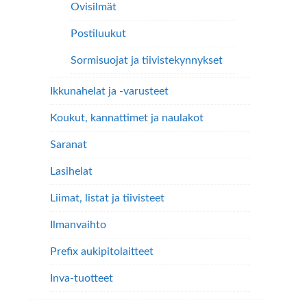
Ovisilmät
Postiluukut
Sormisuojat ja tiivistekynnykset
Ikkunahelat ja -varusteet
Koukut, kannattimet ja naulakot
Saranat
Lasihelat
Liimat, listat ja tiivisteet
Ilmanvaihto
Prefix aukipitolaitteet
Inva-tuotteet