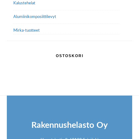
Kalustehelat
Alumiini­komposiitti­levyt
Mirka-tuotteet
OSTOSKORI
Footer
Rakennushelasto Oy