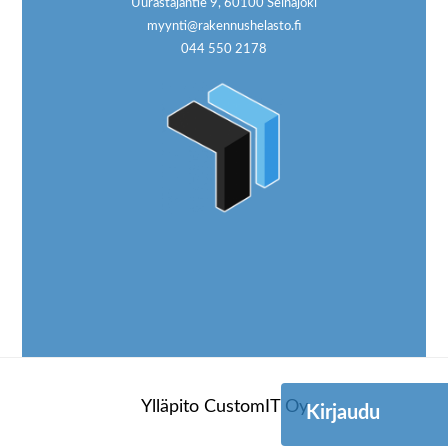
Uurastajantie 9, 60100 Seinäjoki
myynti@rakennushelasto.fi
044 550 2178
Ylläpito
CustomIT Oy