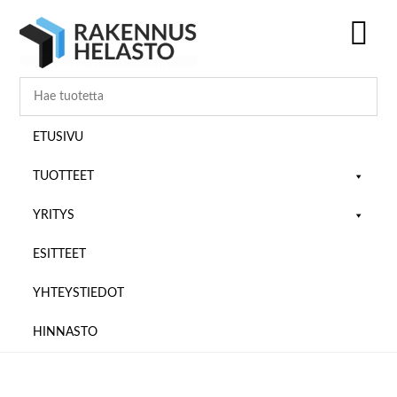
Hyppää
Hyppää
Hyppää
pääsisältöön
ensisijaiseen
alatunnisteeseen
sivupalkkiin
SH
OF
CO
ETUSIVU
TUOTTEET
YRITYS
ESITTEET
YHTEYSTIEDOT
HINNASTO