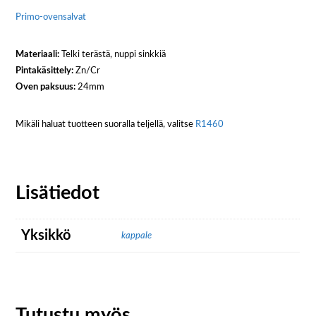
Primo-ovensalvat
Materiaali:
Telki terästä, nuppi sinkkiä
Pintakäsittely:
Zn/Cr
Oven paksuus:
24mm
Mikäli haluat tuotteen suoralla teljellä, valitse
R1460
Lisätiedot
Yksikkö
kappale
Tutustu myös