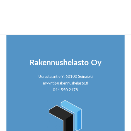
Footer
Rakennushelasto Oy
Uurastajantie 9, 60100 Seinäjoki
myynti@rakennushelasto.fi
044 550 2178