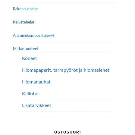
sivupalkki
Rakennushelat
Kalustehelat
Alumiini­komposiitti­levyt
Mirka-tuotteet
Koneet
Hiomapaperit, tarrapyöröt ja hiomasienet
Hiomanauhat
Kiillotus
Lisätarvikkeet
OSTOSKORI