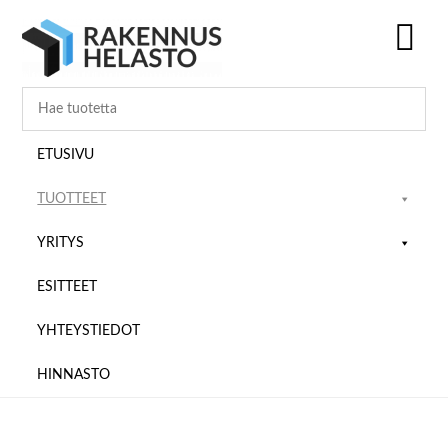
Hyppää
Hyppää
Hyppää
pääsisältöön
ensisijaiseen
alatunnisteeseen
sivupalkkiin
SH
OF
CO
ETUSIVU
TUOTTEET
YRITYS
ESITTEET
YHTEYSTIEDOT
HINNASTO