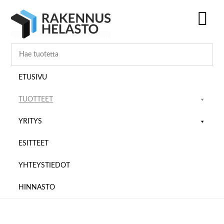
Hyppää
Hyppää
Hyppää
pääsisältöön
ensisijaiseen
alatunnisteeseen
sivupalkkiin
SH
OF
CO
ETUSIVU
TUOTTEET
YRITYS
ESITTEET
YHTEYSTIEDOT
HINNASTO