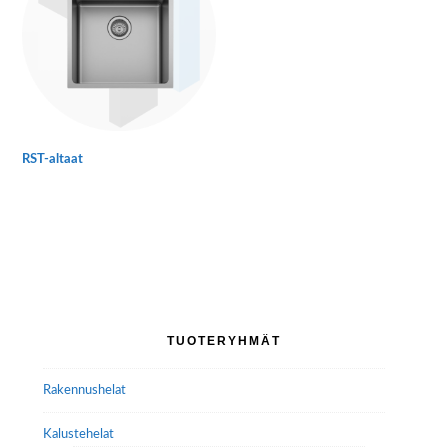
RST-altaat
Ensisijainen
TUOTERYHMÄT
sivupalkki
Rakennushelat
Kalustehelat