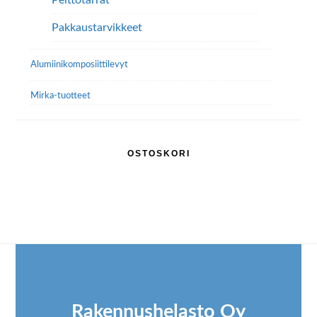
Peittotarrat
Pakkaustarvikkeet
Alumiini­komposiitti­levyt
Mirka-tuotteet
OSTOSKORI
Footer
Rakennushelasto Oy