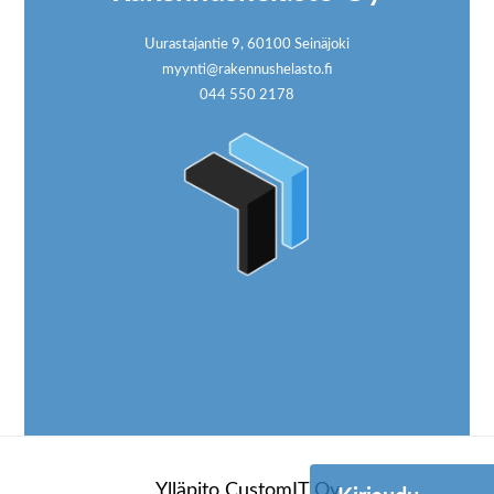
Uurastajantie 9, 60100 Seinäjoki
myynti@rakennushelasto.fi
044 550 2178
Ylläpito
CustomIT Oy