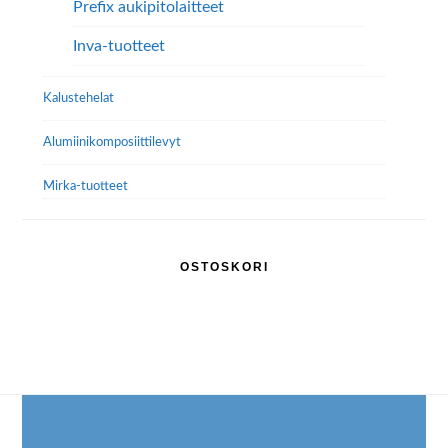
Prefix aukipitolaitteet
Inva-tuotteet
Kalustehelat
Alumiini­komposiitti­levyt
Mirka-tuotteet
OSTOSKORI
Footer