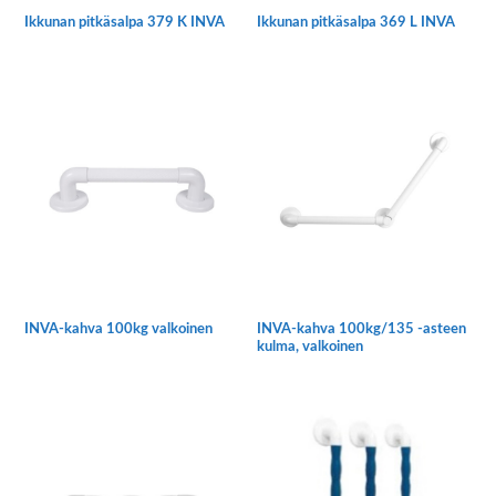
Ikkunan pitkäsalpa 379 K INVA
Ikkunan pitkäsalpa 369 L INVA
Tällä
Tällä
tuotteella
tuotteella
on
on
useampi
useampi
muunnelma.
muunnelma.
Voit
Voit
tehdä
tehdä
valinnat
valinnat
tuotteen
tuotteen
sivulla.
sivulla.
INVA-kahva 100kg valkoinen
INVA-kahva 100kg/135 -asteen
kulma, valkoinen
Tällä
tuotteella
on
useampi
muunnelma.
Voit