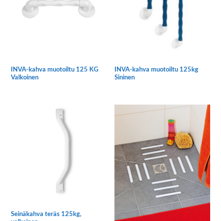
tehdä
valinnat
tuotteen
sivulla.
INVA-kahva muotoiltu 125 KG
INVA-kahva muotoiltu 125kg
Valkoinen
Sininen
Tällä
Tällä
tuotteella
tuotteella
on
on
useampi
useampi
muunnelma.
muunnelma.
Voit
Voit
tehdä
tehdä
valinnat
valinnat
tuotteen
tuotteen
sivulla.
sivulla.
Seinäkahva teräs 125kg,