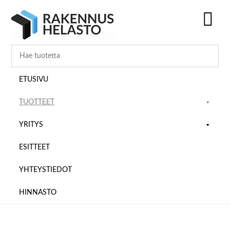
Hyppää
Hyppää
Hyppää
pääsisältöön
ensisijaiseen
alatunnisteeseen
sivupalkkiin
SH
OF
CO
ETUSIVU
TUOTTEET
YRITYS
ESITTEET
YHTEYSTIEDOT
HINNASTO