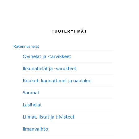
Ensisijainen
TUOTERYHMÄT
sivupalkki
Rakennushelat
Ovihelat ja -tarvikkeet
Ikkunahelat ja -varusteet
Koukut, kannattimet ja naulakot
Saranat
Lasihelat
Liimat, listat ja tiivisteet
Ilmanvaihto