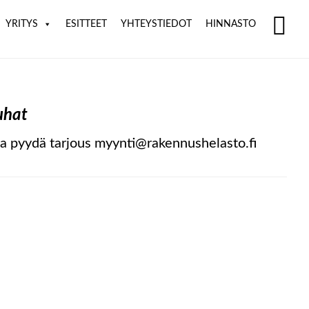
YRITYS
ESITTEET
YHTEYSTIEDOT
HINNASTO
SH
OF
CO
uhat
a pyydä tarjous myynti@rakennushelasto.fi