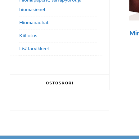
Hiomapaperit, tarrapyöröt ja
hiomasienet
Hiomanauhat
Mir
Kiillotus
Lisätarvikkeet
OSTOSKORI