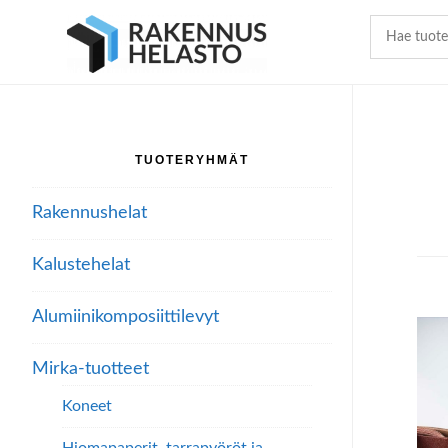
Hyppää
Hyppää
Hyppää
pääsisältöön
ensisijaiseen
alatunnisteeseen
sivupalkkiin
TUOTERYHMÄT
Ensisijainen
sivupalkki
Rakennushelat
Kalustehelat
Alumiini­komposiitti­levyt
Mirka-tuotteet
Koneet