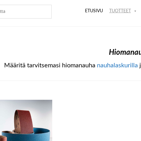
ETUSIVU
TUOTTEET
Hiomana
Määritä tarvitsemasi hiomanauha
nauhalaskurilla
j