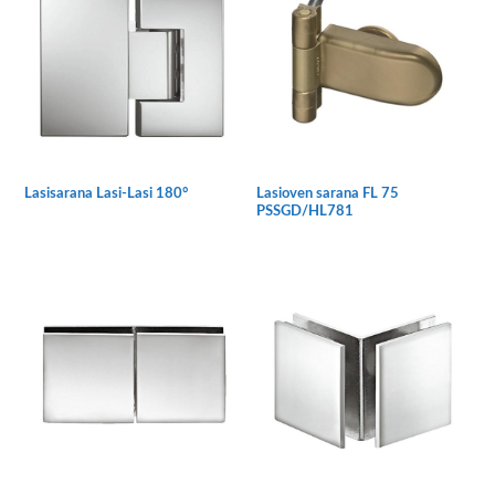
muunnelma.
Voit
tehdä
valinnat
tuotteen
sivulla.
Lasisarana Lasi-Lasi 180°
Lasioven sarana FL 75
PSSGD/HL781
Tällä
Tällä
tuotteella
tuotteella
on
on
useampi
useampi
muunnelma.
muunnelma.
Voit
Voit
tehdä
tehdä
valinnat
valinnat
tuotteen
tuotteen
sivulla.
sivulla.