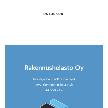
OSTOSKORI
Footer
Rakennushelasto Oy
Uurastajantie 9, 60100 Seinäjoki
myynti@rakennushelasto.fi
044 550 2178