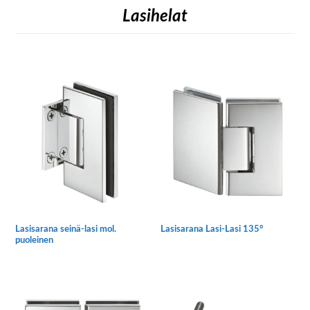
Lasihelat
Lasisarana seinä-lasi mol.
Lasisarana Lasi-Lasi 135°
puoleinen
Tällä
tuotteella
on
useampi