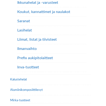
Ikkunahelat ja -varusteet
Koukut, kannattimet ja naulakot
Saranat
Lasihelat
Liimat, listat ja tiivisteet
Ilmanvaihto
Prefix aukipitolaitteet
Inva-tuotteet
Kalustehelat
Alumiini­komposiitti­levyt
Mirka-tuotteet