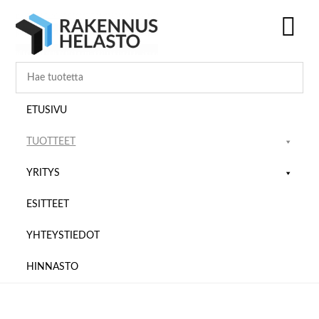
Hyppää
Hyppää
Hyppää
pääsisältöön
ensisijaiseen
alatunnisteeseen
sivupalkkiin
SH
OF
CO
ETUSIVU
TUOTTEET
YRITYS
ESITTEET
YHTEYSTIEDOT
HINNASTO