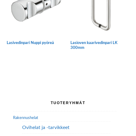
Lasivedinpari Nuppi pyöreä
Lasioven kaarivedinpari LK
300mm
Ensisijainen
TUOTERYHMÄT
sivupalkki
Rakennushelat
Ovihelat ja -tarvikkeet