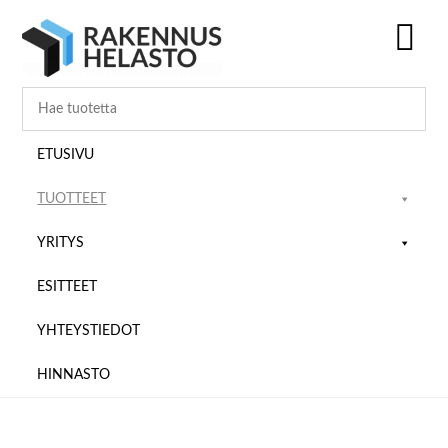
Hyppää
Hyppää
Hyppää
pääsisältöön
ensisijaiseen
alatunnisteeseen
sivupalkkiin
SH
OF
CO
ETUSIVU
TUOTTEET
YRITYS
ESITTEET
YHTEYSTIEDOT
HINNASTO