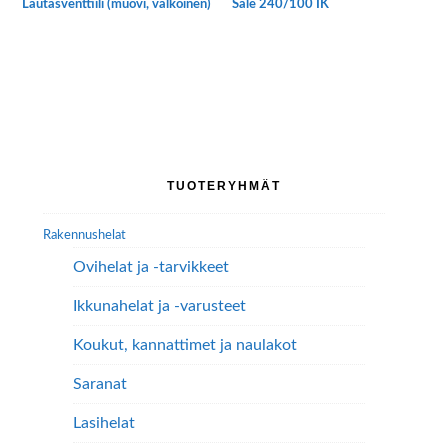
Lautasventtiili (muovi, valkoinen)
Säle 240/100 IK
Tällä
tuotteella
on
useampi
muunnelma.
Voit
tehdä
Ensisijainen
TUOTERYHMÄT
valinnat
sivupalkki
tuotteen
Rakennushelat
sivulla.
Ovihelat ja -tarvikkeet
Ikkunahelat ja -varusteet
Koukut, kannattimet ja naulakot
Saranat
Lasihelat