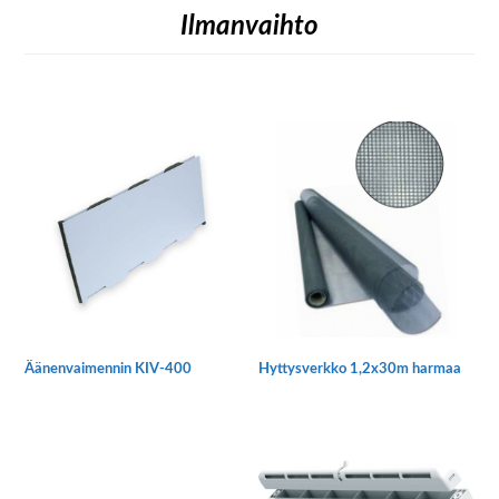
Ilmanvaihto
Äänenvaimennin KIV-400
Hyttysverkko 1,2x30m harmaa
Tällä
tuotteella
on
useampi
muunnelma.