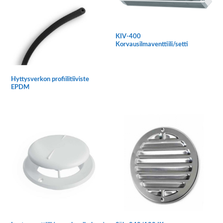
Voit
tehdä
valinnat
KIV-400
Korvausilmaventtiili/setti
tuotteen
sivulla.
Hyttysverkon profiilitiiviste
EPDM