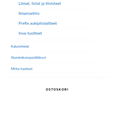
Liimat, listat ja tiivisteet
Ilmanvaihto
Prefix aukipitolaitteet
Inva-tuotteet
Kalustehelat
Alumiini­komposiitti­levyt
Mirka-tuotteet
OSTOSKORI