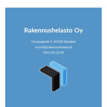
Footer
Rakennushelasto Oy
Uurastajantie 9, 60100 Seinäjoki
myynti@rakennushelasto.fi
044 550 2178