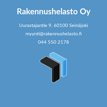
va
tteen
t
Rakennushelasto Oy
lla.
si
Uurastajantie 9, 60100 Seinäjoki
myynti@rakennushelasto.fi
044 550 2178