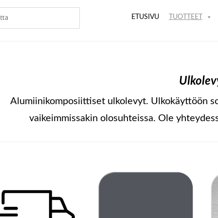
ETUSIVU
TUOTTEET
Ulkolev
Alumiinikomposiittiset ulkolevyt. Ulkokäyttöön so
vaikeimmissakin olosuhteissa. Ole yhteydessä