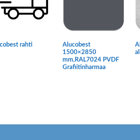
cobest rahti
Alucobest
A
1500×2850
a
ä
mm,RAL7024 PVDF
Tä
Grafiitinharmaa
tteella
tu
o
ampi
u
unnelma.
m
t
V
dä
t
innat