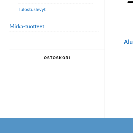
Tulostuslevyt
Mirka-tuotteet
Alu
Täll
OSTOSKORI
tuo
on
use
mu
Voi
teh
Footer
val