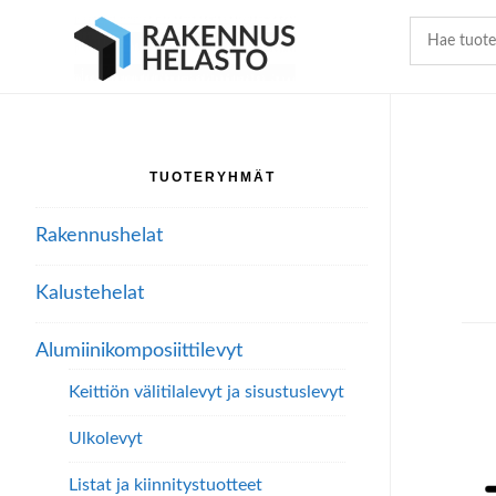
Hyppää
Hyppää
Hyppää
pääsisältöön
ensisijaiseen
alatunnisteeseen
sivupalkkiin
TUOTERYHMÄT
Ensisijainen
sivupalkki
Rakennushelat
Kalustehelat
Alumiini­komposiitti­levyt
Keittiön välitilalevyt ja sisustuslevyt
Ulkolevyt
Listat ja kiinnitystuotteet