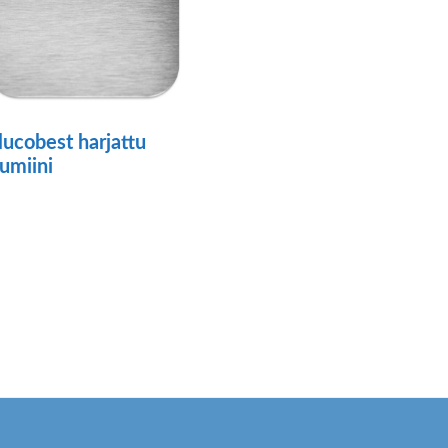
lucobest harjattu
lumiini
llä
otteella
n
seampi
uunnelma.
oit
ehdä