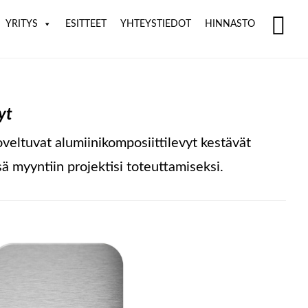
YRITYS
ESITTEET
YHTEYSTIEDOT
HINNASTO
SH
OF
CO
yt
veltuvat alumiinikomposiittilevyt kestävät
 myyntiin projektisi toteuttamiseksi.