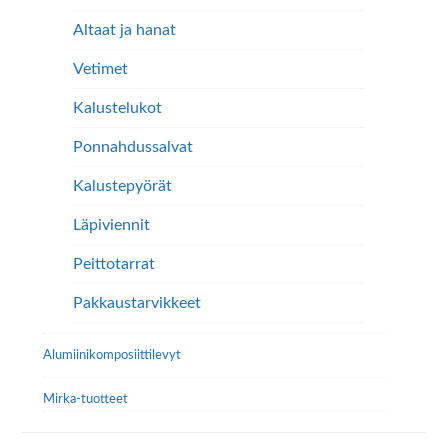
Altaat ja hanat
Vetimet
Kalustelukot
Ponnahdussalvat
Kalustepyörät
Läpiviennit
Peittotarrat
Pakkaustarvikkeet
Alumiini­komposiitti­levyt
Mirka-tuotteet