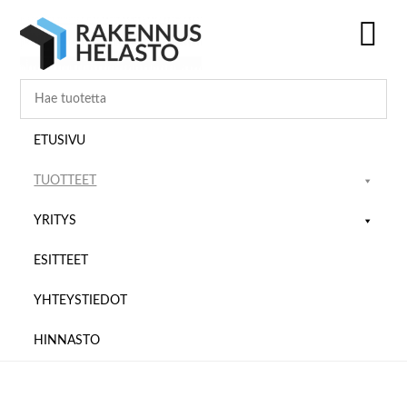
Hyppää
Hyppää
Hyppää
pääsisältöön
ensisijaiseen
alatunnisteeseen
sivupalkkiin
SH
OF
CO
ETUSIVU
TUOTTEET
YRITYS
ESITTEET
YHTEYSTIEDOT
HINNASTO