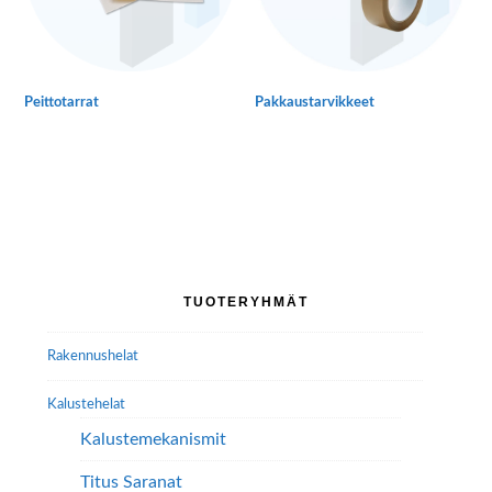
Peittotarrat
Pakkaustarvikkeet
Ensisijainen
TUOTERYHMÄT
sivupalkki
Rakennushelat
Kalustehelat
Kalustemekanismit
Titus Saranat