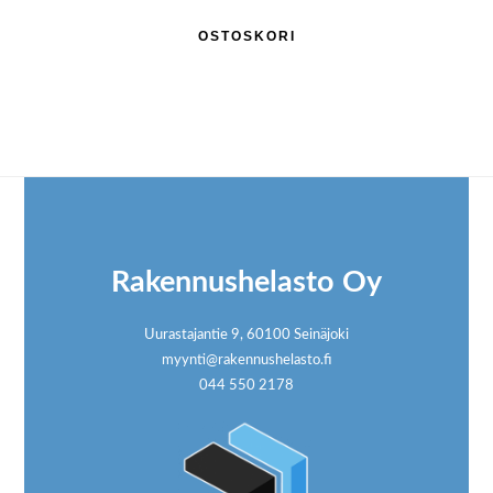
OSTOSKORI
Footer
Rakennushelasto Oy
Uurastajantie 9, 60100 Seinäjoki
myynti@rakennushelasto.fi
044 550 2178