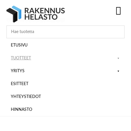
Hyppää
Hyppää
Hyppää
pääsisältöön
ensisijaiseen
alatunnisteeseen
sivupalkkiin
SH
OF
CO
ETUSIVU
TUOTTEET
YRITYS
ESITTEET
YHTEYSTIEDOT
HINNASTO