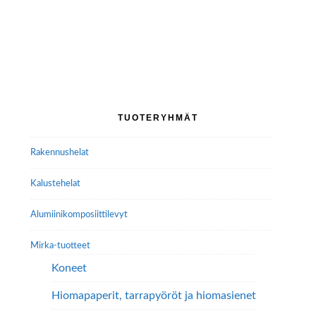
Ensisijainen
TUOTERYHMÄT
sivupalkki
Rakennushelat
Kalustehelat
Alumiini­komposiitti­levyt
Mirka-tuotteet
Koneet
Hiomapaperit, tarrapyöröt ja hiomasienet