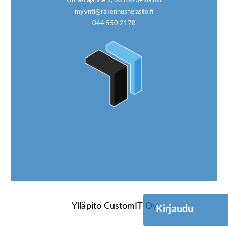
Uurastajantie 9, 60100 Seinäjoki
myynti@rakennushelasto.fi
044 550 2178
Ylläpito
CustomIT Oy