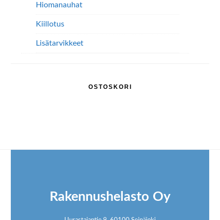
Hiomanauhat
Kiillotus
Lisätarvikkeet
OSTOSKORI
Footer
Rakennushelasto Oy