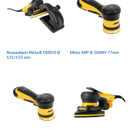
muunnelma.
Voit
tehdä
valinnat
tuotteen
sivulla.
Reunaohjain Mirka® DEROS Ø
Mirka ARP-B 300NV 77mm
125/150 mm