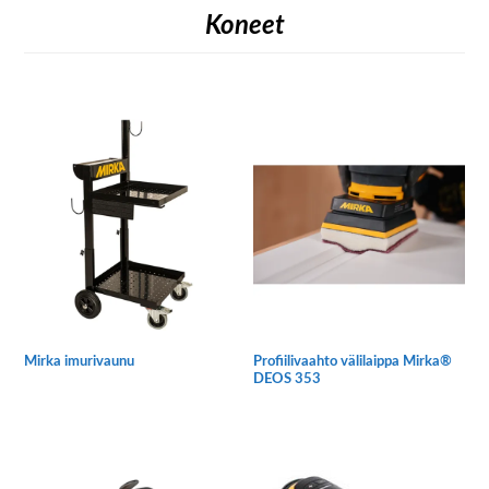
Koneet
Mirka imurivaunu
Profiilivaahto välilaippa Mirka®
DEOS 353
Tällä
tuotteella
on
useampi