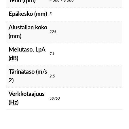
Teho (rpm)
4 000 – 8 000
Epäkesko (mm)
5
Alustallan koko
225
(mm)
Melutaso, LpA
73
(dB)
Tärinätaso (m/s
2.5
2)
Verkkotaajuus
50/60
(Hz)