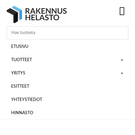
Hyppää
Hyppää
Hyppää
pääsisältöön
ensisijaiseen
alatunnisteeseen
sivupalkkiin
SH
OF
CO
ETUSIVU
TUOTTEET
YRITYS
ESITTEET
YHTEYSTIEDOT
HINNASTO