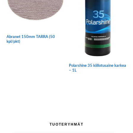
Abranet 150mm TARRA (50
kpl/pkt)
Tällä
tuotteella
on
Polarshine 35 kiillotusaine karkea
useampi
– 1L
muunnelma.
Voit
tehdä
valinnat
tuotteen
sivulla.
Ensisijainen
TUOTERYHMÄT
sivupalkki