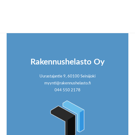
Footer
Rakennushelasto Oy
Uurastajantie 9, 60100 Seinäjoki
myynti@rakennushelasto.fi
044 550 2178