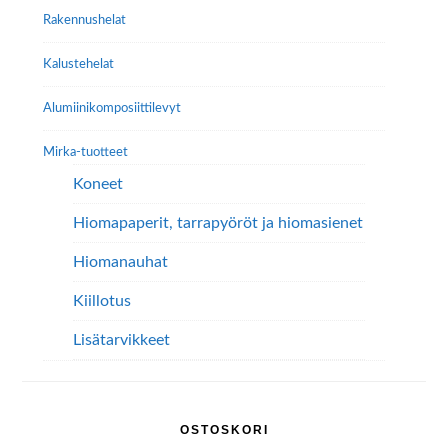
Rakennushelat
Kalustehelat
Alumiini­komposiitti­levyt
Mirka-tuotteet
Koneet
Hiomapaperit, tarrapyöröt ja hiomasienet
Hiomanauhat
Kiillotus
Lisätarvikkeet
OSTOSKORI