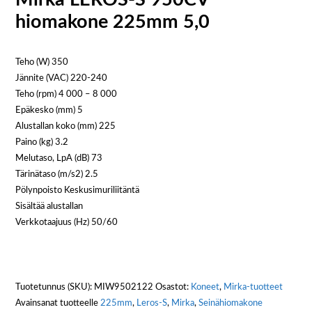
hiomakone 225mm 5,0
Teho (W) 350
Jännite (VAC) 220-240
Teho (rpm) 4 000 – 8 000
Epäkesko (mm) 5
Alustallan koko (mm) 225
Paino (kg) 3.2
Melutaso, LpA (dB) 73
Tärinätaso (m/s2) 2.5
Pölynpoisto Keskusimuriliitäntä
Sisältää alustallan
Verkkotaajuus (Hz) 50/60
Tuotetunnus (SKU):
MIW9502122
Osastot:
Koneet
,
Mirka-tuotteet
Avainsanat tuotteelle
225mm
,
Leros-S
,
Mirka
,
Seinähiomakone