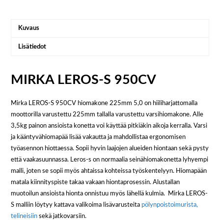
Kuvaus
Lisätiedot
MIRKA LEROS-S 950CV
Mirka LEROS-S 950CV hiomakone 225mm 5,0 on hiiliharjattomalla
moottorilla varustettu 225mm tallalla varustettu varsihiomakone. Alle
3,5kg painon ansioista konetta voi käyttää pitkiäkin aikoja kerralla. Varsi
ja kääntyvähiomapää lisää vakautta ja mahdollistaa ergonomisen
työasennon hiottaessa. Sopii hyvin laajojen alueiden hiontaan sekä pysty
että vaakasuunnassa. Leros-s on normaalia seinähiomakonetta lyhyempi
malli, joten se sopii myös ahtaissa kohteissa työskentelyyn. Hiomapään
matala kiinnityspiste takaa vakaan hiontaprosessin. Alustallan
muotoilun ansioista hionta onnistuu myös lähellä kulmia. Mirka LEROS-
S malliin löytyy kattava valikoima lisävarusteita
pölynpoistoimurista,
telineisiin
sekä jatkovarsiin.