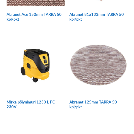
Abranet Ace 150mm TARRA 50
Abranet 81x133mm TARRA 50
kpl/pkt
kpl/pkt
Tällä
Tällä
tuotteella
tuotteella
on
on
useampi
useampi
muunnelma.
muunnelma.
Voit
Voit
tehdä
tehdä
valinnat
valinnat
tuotteen
tuotteen
sivulla.
sivulla.
Mirka pölynimuri 1230 L PC
Abranet 125mm TARRA 50
230V
kpl/pkt
Tällä
tuotteella
on