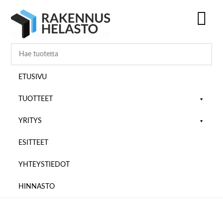
Hyppää
Hyppää
Hyppää
pääsisältöön
ensisijaiseen
alatunnisteeseen
sivupalkkiin
SH
OF
CO
ETUSIVU
TUOTTEET
YRITYS
ESITTEET
YHTEYSTIEDOT
HINNASTO