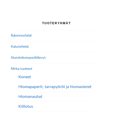
useampi
muunnelma.
Voit
tehdä
Ensisijainen
TUOTERYHMÄT
valinnat
sivupalkki
tuotteen
Rakennushelat
sivulla.
Kalustehelat
Alumiini­komposiitti­levyt
Mirka-tuotteet
Koneet
Hiomapaperit, tarrapyöröt ja hiomasienet
Hiomanauhat
Kiillotus