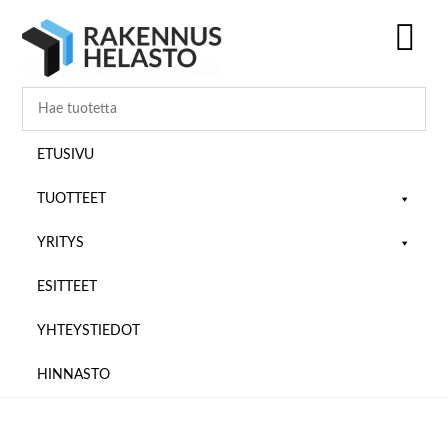
Hyppää
Hyppää
Hyppää
pääsisältöön
ensisijaiseen
alatunnisteeseen
sivupalkkiin
SH
OF
CO
ETUSIVU
TUOTTEET
YRITYS
ESITTEET
YHTEYSTIEDOT
HINNASTO