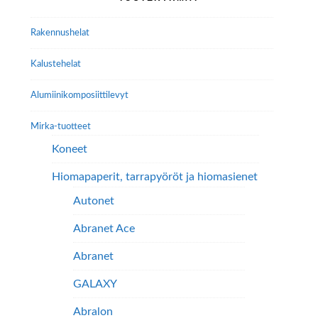
valinnat
valinnat
sivupalkki
tuotteen
tuotteen
Rakennushelat
sivulla.
sivulla.
Kalustehelat
Alumiini­komposiitti­levyt
Mirka-tuotteet
Koneet
Hiomapaperit, tarrapyöröt ja hiomasienet
Autonet
Abranet Ace
Abranet
GALAXY
Abralon