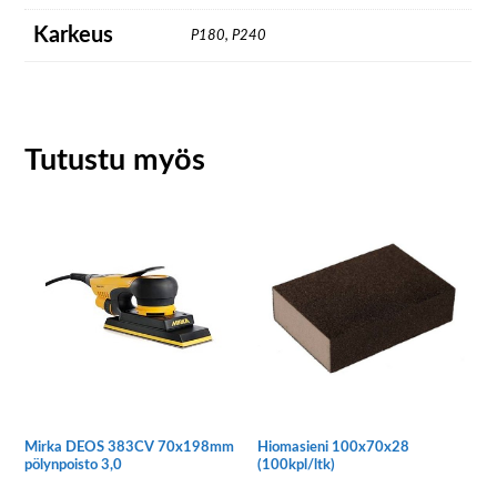
Karkeus
P180, P240
Tutustu myös
Mirka DEOS 383CV 70x198mm
Hiomasieni 100x70x28
pölynpoisto 3,0
(100kpl/ltk)
Tällä