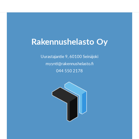
Footer
Rakennushelasto Oy
Uurastajantie 9, 60100 Seinäjoki
myynti@rakennushelasto.fi
044 550 2178