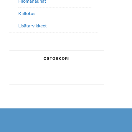
Hiomanauhat
teh
val
Kiillotus
tuo
Lisätarvikkeet
sivu
OSTOSKORI
Footer