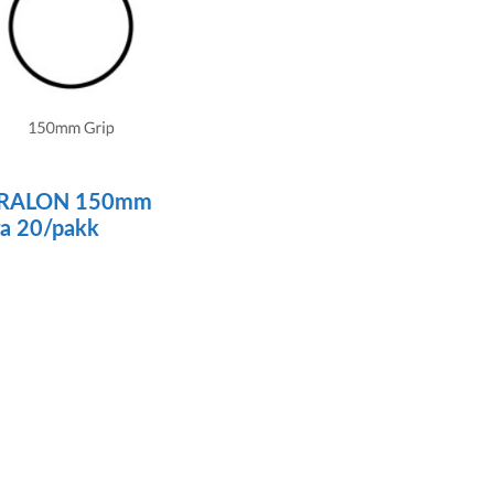
RALON 150mm
ra 20/pakk
ä
tteella
ampi
unnelma.
t