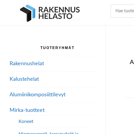
Hyppää
Hyppää
Hyppää
pääsisältöön
ensisijaiseen
alatunnisteeseen
sivupalkkiin
TUOTERYHMÄT
Ensisijainen
sivupalkki
A
Rakennushelat
Kalustehelat
Alumiini­komposiitti­levyt
Mirka-tuotteet
Koneet