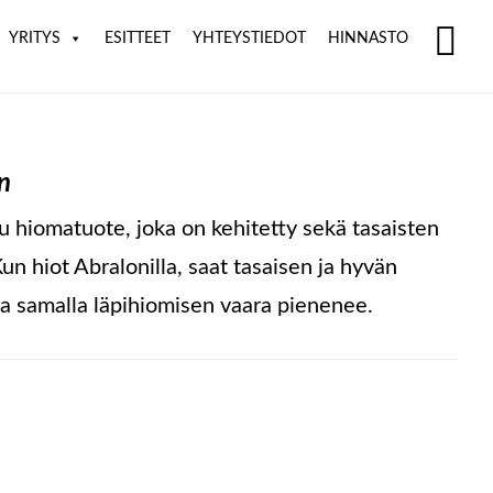
YRITYS
ESITTEET
YHTEYSTIEDOT
HINNASTO
SH
OF
CO
n
u hiomatuote, joka on kehitetty sekä tasaisten
un hiot Abralonilla, saat tasaisen ja hyvän
ja samalla läpihiomisen vaara pienenee.