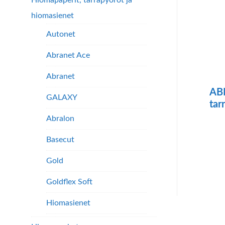
Hiomapaperit, tarrapyöröt ja
hiomasienet
Autonet
Abranet Ace
Abranet
AB
GALAXY
tar
Abralon
Täll
Basecut
tuo
on
Gold
use
Goldflex Soft
mu
Hiomasienet
Voi