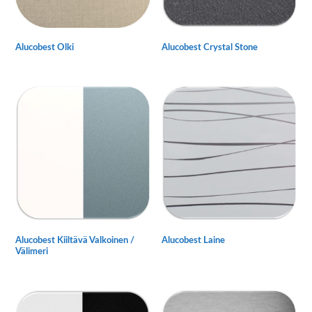
tuotteen
tuotteen
sivulla.
sivulla.
Alucobest Olki
Alucobest Crystal Stone
Tällä
Tällä
tuotteella
tuotteella
on
on
useampi
useampi
muunnelma.
muunnelma.
Voit
Voit
tehdä
tehdä
valinnat
valinnat
tuotteen
tuotteen
sivulla.
sivulla.
Alucobest Kiiltävä Valkoinen /
Alucobest Laine
Välimeri
Tällä
Tällä
tuotteella
tuotteella
on
on
useampi