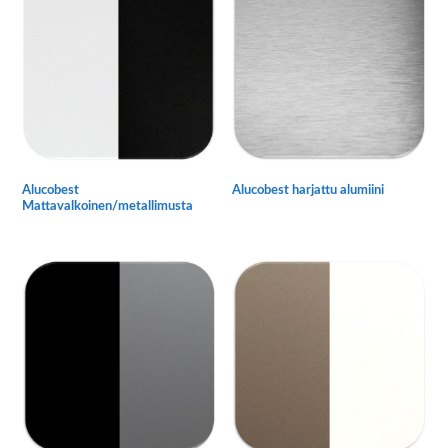
useampi
muunnelma.
muunnelma.
Voit
Voit
tehdä
tehdä
valinnat
valinnat
tuotteen
tuotteen
sivulla.
sivulla.
Alucobest
Alucobest harjattu alumiini
Mattavalkoinen/metallimusta
Tällä
Tällä
tuotteella
tuotteella
on
on
useampi
useampi
muunnelma.
muunnelma.
Voit
Voit
tehdä
tehdä
valinnat
valinnat
tuotteen
tuotteen
sivulla.
sivulla.