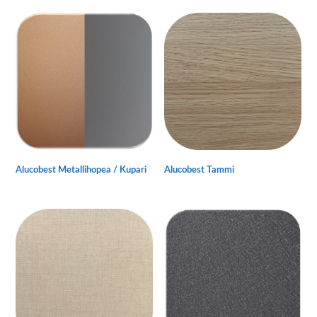
Alucobest Metallihopea / Kupari
Alucobest Tammi
Tällä
Tällä
tuotteella
tuotteella
on
on
useampi
useampi
muunnelma.
muunnelma.
Voit
Voit
tehdä
tehdä
valinnat
valinnat