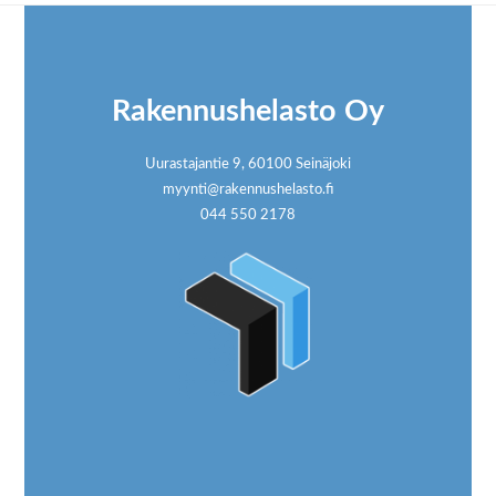
Footer
Rakennushelasto Oy
Uurastajantie 9, 60100 Seinäjoki
myynti@rakennushelasto.fi
044 550 2178