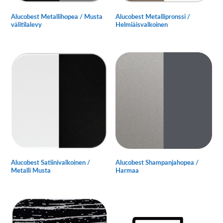
Alucobest Metallihopea / Musta
Alucobest Metallipronssi /
välitilalevy
Helmiäisvalkoinen
Tällä
Tällä
tuotteella
tuotteella
on
on
useampi
useampi
muunnelma.
muunnelma.
Voit
Voit
tehdä
tehdä
valinnat
valinnat
tuotteen
tuotteen
sivulla.
sivulla.
Alucobest Satiinivalkoinen /
Alucobest Shampanjahopea /
Metalli Musta
Harmaa
Tällä
Tällä
tuotteella
tuotteella
on
on
useampi
useampi