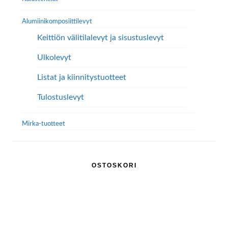
Alumiini­komposiitti­levyt
Keittiön välitilalevyt ja sisustuslevyt
Ulkolevyt
Listat ja kiinnitystuotteet
Tulostuslevyt
Mirka-tuotteet
OSTOSKORI