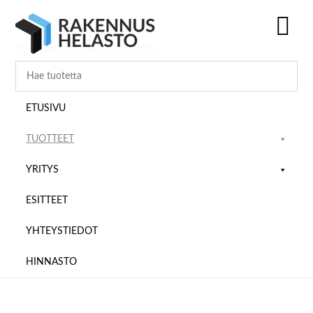
Hyppää
Hyppää
Hyppää
pääsisältöön
ensisijaiseen
alatunnisteeseen
sivupalkkiin
SH
OF
CO
ETUSIVU
TUOTTEET
YRITYS
ESITTEET
YHTEYSTIEDOT
HINNASTO