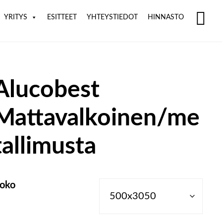
YRITYS
ESITTEET
YHTEYSTIEDOT
HINNASTO
SH
OF
CO
Alucobest
Mattavalkoinen/me
tallimusta
oko