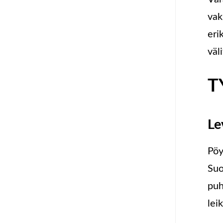
vak
eri
väl
T
Le
Pöy
Suo
puh
lei