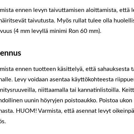
mista ennen levyn taivuttamisen aloittamista, että 
häiritsevät taivutusta. Myös rullat tulee olla huolel
vuus (4 mm levyllä minimi Ron 60 mm).
ennus
mista ennen tuotteen käsittelyä, että sahauksesta tai
nalle. Levy voidaan asentaa käyttökohteesta riippue
nnitysruuveilla, niittaamalla tai kannatinlistoilla. Ke
dollinen uunin höyryjen poistoaukko. Poistoa ukon 
nasta. HUOM! Varmista, että asennat levyt oikeinpäi
s.