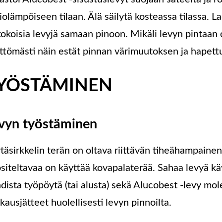
iolämpöiseen tilaan. Älä säilytä kosteassa tilassa. L
kokoisia levyjä samaan pinoon. Mikäli levyn pintaan 
ittömästi näin estät pinnan värimuutoksen ja hapett
YÖSTÄMINEN
vyn työstäminen
täsirkkelin terän on oltava riittävän tiheähampain
siteltavaa on käyttää kovapalaterää. Sahaa levyä kä
dista työpöytä (tai alusta) sekä Alucobest -levy mo
kkausjätteet huolellisesti levyn pinnoilta.