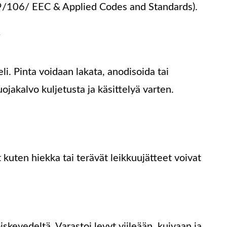
89/106/ EEC & Applied Codes and Standards).
i. Pinta voidaan lakata, anodisoida tai
ojakalvo kuljetusta ja käsittelyä varten.
t kuten hiekka tai terävät leikkuujätteet voivat
iskevedeltä. Varastoi levyt viileään, kuivaan ja