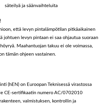
säteilyä ja säänvaihteluita
!
mioon, että levyn pintalämpötilan pitkäaikainen
stä johtuen levyn pintaan ei saa ohjautua suoraan
a höyryä. Maahantuojan takuu ei ole voimassa,
 on tämän ohjeen vastainen.
nti (hEN) on Euroopan Teknisessä virastossa
ille CE-sertifikaatin numero AC/0702010
rakenteen, valmistuksen, kontrollin ja