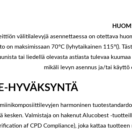
HUOM
ittiön välitilalevyjä asennettaessa on otettava huo
to on maksimissaan 70
°
C (lyhytaikainen 115
°
(). Tä
uunista tai liedellä olevasta astiasta tulevaa kuuma
mikäli levyn asennus ja/tai käyttö
E-HYVÄKSYNTÄ
miinikomposiittilevyjen harmoninen tuotestandardoi
lä kesken. Valmistaja on hakenut Alucobest -tuotte
rification af CPD Compliance), joka kattaa tuotteen 