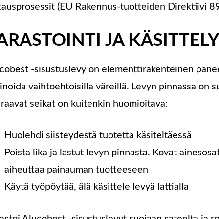
tausprosessit (EU Rakennus-tuotteiden Direktiivi 
ARASTOINTI JA KÄSITTELY
cobest -sisustuslevy on elementtirakenteinen paneel
inoida vaihtoehtoisilla väreillä. Levyn pinnassa on su
raavat seikat on kuitenkin huomioitava:
Huolehdi siisteydestä tuotetta käsiteltäessä
Poista lika ja lastut levyn pinnasta. Kovat ainesosa
aiheuttaa painauman tuotteeseen
Käytä työpöytää, älä käsittele levyä lattialla
astoi Alucobest -sisustuslevyt suojaan sateelta ja ro