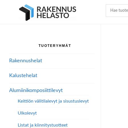
Hyppää
Hyppää
Hyppää
pääsisältöön
ensisijaiseen
alatunnisteeseen
sivupalkkiin
TUOTERYHMÄT
Ensisijainen
sivupalkki
Rakennushelat
Kalustehelat
Alumiini­komposiitti­levyt
Keittiön välitilalevyt ja sisustuslevyt
Ulkolevyt
Listat ja kiinnitystuotteet