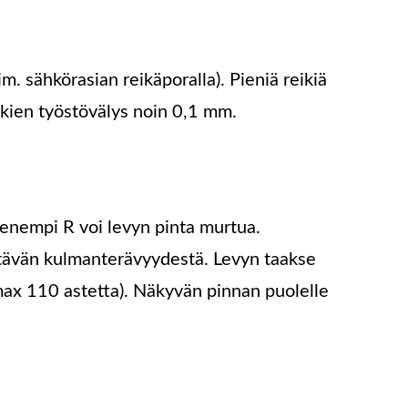
m. sähkörasian reikäporalla). Pieniä reikiä
ikien työstövälys noin 0,1 mm.
enempi R voi levyn pinta murtua.
tävän kulmanterävyydestä. Levyn taakse
max 110 astetta). Näkyvän pinnan puolelle