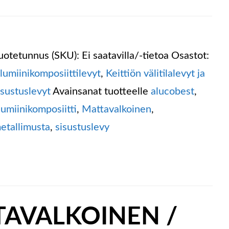
uotetunnus (SKU):
Ei saatavilla/-tietoa
Osastot:
lumiini­komposiitti­levyt
,
Keittiön välitilalevyt ja
isustuslevyt
Avainsanat tuotteelle
alucobest
,
lumiinikomposiitti
,
Mattavalkoinen
,
etallimusta
,
sisustuslevy
AVALKOINEN /