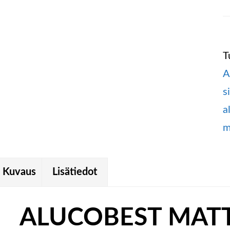
T
A
s
a
m
Kuvaus
Lisätiedot
ALUCOBEST MATT