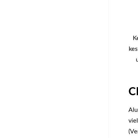
Ke
kes
C
Alu
vie
(Ve