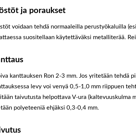
östöt ja poraukset
stöt voidaan tehdä normaaleilla perustyökaluilla (esi
attaessa suositellaan käytettäväksi metalliterää. Re
nttaus
iva kanttauksen Ron 2-3 mm. Jos yritetään tehdä pi
ttauksessa levy voi venyä 0,5-1,0 mm riippuen teh
sitään taivutusta helpottava V-ura (kaltevuuskulma 
etään polyeteeniä ehjäksi 0,3-0,4 mm.
ivutus