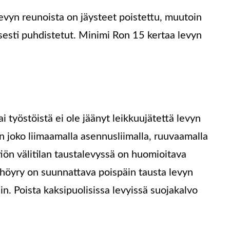
levyn reunoista on jäysteet poistettu, muutoin
lisesti puhdistetut. Minimi Ron 15 kertaa levyn
 työstöistä ei ole jäänyt leikkuujätettä levyn
n joko liimaamalla asennusliimalla, ruuvaamalla
ittiön välitilan taustalevyssä on huomioitava
höyry on suunnattava poispäin tausta levyn
n. Poista kaksipuolisissa levyissä suojakalvo