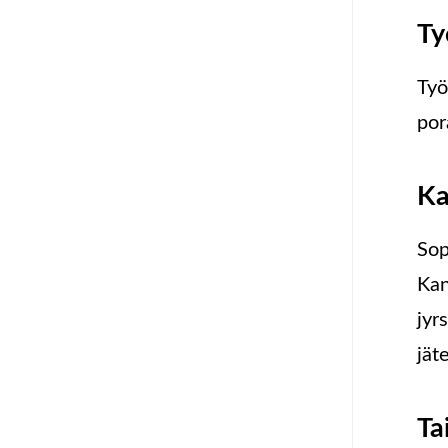
Ty
Työ
por
Ka
Sop
Kan
jyr
jät
Ta