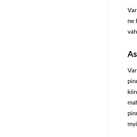
Var
ne 
vah
As
Var
pin
kii
mah
pin
myö