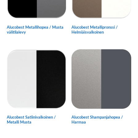
tuotteen
tuotteen
sivulla.
sivulla.
Alucobest Metallihopea / Musta
Alucobest Metallipronssi /
välitilalevy
Helmiäisvalkoinen
Tällä
Tällä
tuotteella
tuotteella
on
on
useampi
useampi
muunnelma.
muunnelma.
Voit
Voit
tehdä
tehdä
valinnat
valinnat
tuotteen
tuotteen
sivulla.
sivulla.
Alucobest Satiinivalkoinen /
Alucobest Shampanjahopea /
Metalli Musta
Harmaa
Tällä
Tällä
tuotteella
tuotteella