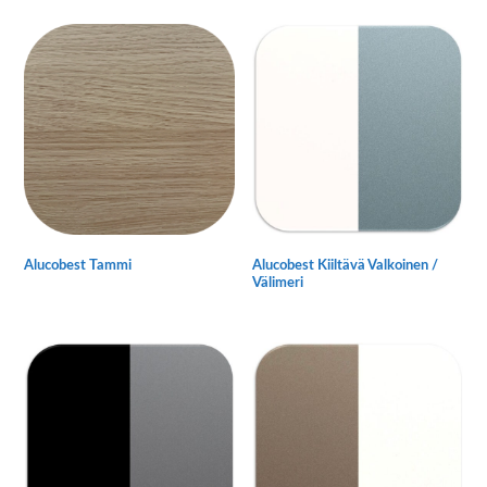
on
useampi
muunnelma.
Voit
tehdä
valinnat
tuotteen
sivulla.
Alucobest Tammi
Alucobest Kiiltävä Valkoinen /
Välimeri
Tällä
Tällä
tuotteella
tuotteella
on
on
useampi
useampi
muunnelma.
muunnelma.
Voit
Voit
tehdä
tehdä
valinnat
valinnat