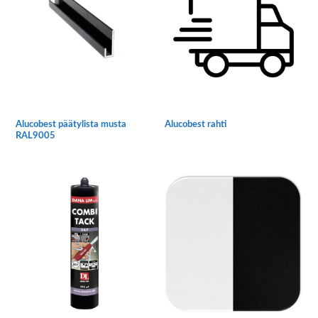
muunnelma.
muunnelma.
Voit
Voit
tehdä
tehdä
valinnat
valinnat
tuotteen
tuotteen
sivulla.
sivulla.
Alucobest päätylista musta
Alucobest rahti
RAL9005
Tällä
Tällä
tuotteella
tuotteella
on
on
useampi
useampi
muunnelma.
muunnelma.
Voit
Voit
tehdä
tehdä
valinnat
valinnat
tuotteen
tuotteen
sivulla.
sivulla.