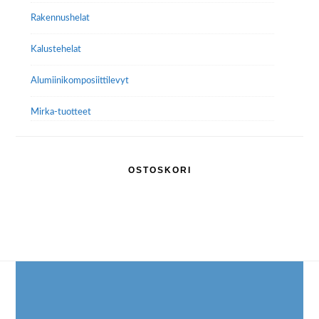
sivulla.
Rakennushelat
Kalustehelat
Alumiini­komposiitti­levyt
Mirka-tuotteet
OSTOSKORI
Footer