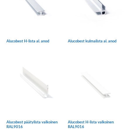
Voit
Voit
tehdä
tehdä
valinnat
valinnat
tuotteen
tuotteen
sivulla.
sivulla.
Alucobest H-lista al. anod
Alucobest kulmalista al. anod
Tällä
Tällä
tuotteella
tuotteella
on
on
useampi
useampi
muunnelma.
muunnelma.
Voit
Voit
tehdä
tehdä
valinnat
valinnat
tuotteen
tuotteen
sivulla.
sivulla.
Alucobest päätylista valkoinen
Alucobest H-lista valkoinen
RAL9016
RAL9016