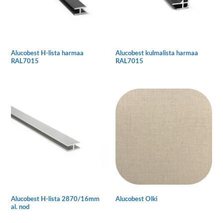
valinnat
valinnat
tuotteen
tuotteen
sivulla.
sivulla.
Alucobest H-lista harmaa
Alucobest kulmalista harmaa
RAL7015
RAL7015
Tällä
Tällä
tuotteella
tuotteella
on
on
useampi
useampi
muunnelma.
muunnelma.
Voit
Voit
tehdä
tehdä
valinnat
valinnat
tuotteen
tuotteen
sivulla.
sivulla.
Alucobest H-lista 2870/16mm
Alucobest Olki
al. nod
Tällä
tuotteella