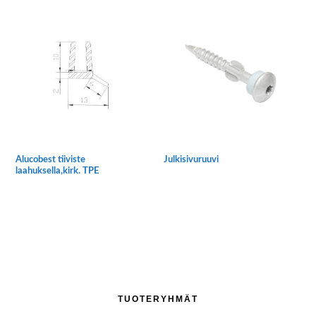
on
on
useampi
useampi
muunnelma.
muunnelma.
Voit
Voit
tehdä
tehdä
valinnat
valinnat
tuotteen
tuotteen
sivulla.
sivulla.
Julkisivuruuvi
Alucobest tiiviste
laahuksella,kirk. TPE
Tällä
tuotteella
on
useampi
muunnelma.
Voit
tehdä
Ensisijainen
valinnat
TUOTERYHMÄT
tuotteen
sivupalkki