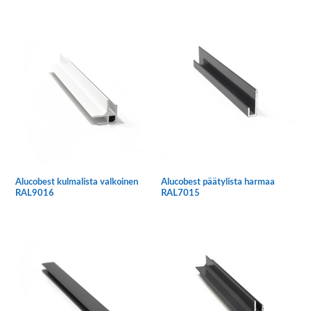
Tällä
Tällä
tuotteella
tuotteella
on
on
useampi
useampi
muunnelma.
muunnelma.
Voit
Voit
tehdä
tehdä
valinnat
valinnat
tuotteen
tuotteen
sivulla.
sivulla.
Alucobest kulmalista valkoinen
Alucobest päätylista harmaa
RAL9016
RAL7015
Tällä
Tällä
tuotteella
tuotteella
on
on
useampi
useampi
muunnelma.
muunnelma.
Voit
Voit
tehdä
tehdä