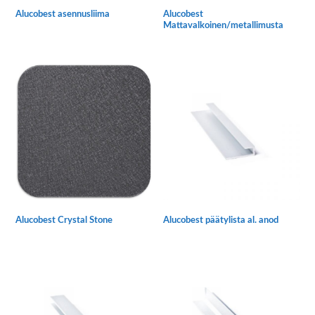
Alucobest asennusliima
Alucobest
Mattavalkoinen/metallimusta
Tällä
tuotteella
on
useampi
muunnelma.
Voit
tehdä
valinnat
tuotteen
sivulla.
Alucobest Crystal Stone
Alucobest päätylista al. anod
Tällä
Tällä
tuotteella
tuotteella
on
on
useampi
useampi
muunnelma.
muunnelma.