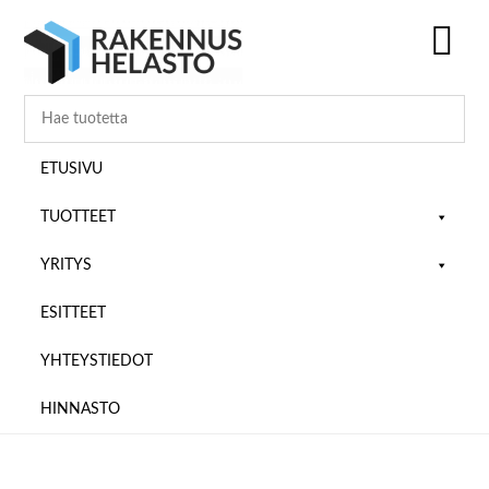
Hyppää
Hyppää
Hyppää
pääsisältöön
ensisijaiseen
alatunnisteeseen
sivupalkkiin
SH
OF
CO
ETUSIVU
TUOTTEET
YRITYS
ESITTEET
YHTEYSTIEDOT
HINNASTO