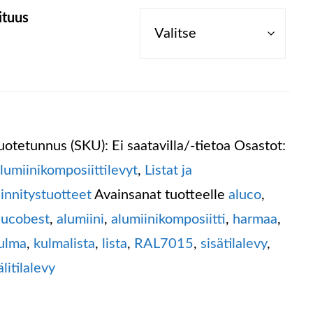
ituus
uotetunnus (SKU):
Ei saatavilla/-tietoa
Osastot:
lumiini­komposiitti­levyt
,
Listat ja
iinnitystuotteet
Avainsanat tuotteelle
aluco
,
lucobest
,
alumiini
,
alumiinikomposiitti
,
harmaa
,
ulma
,
kulmalista
,
lista
,
RAL7015
,
sisätilalevy
,
älitilalevy