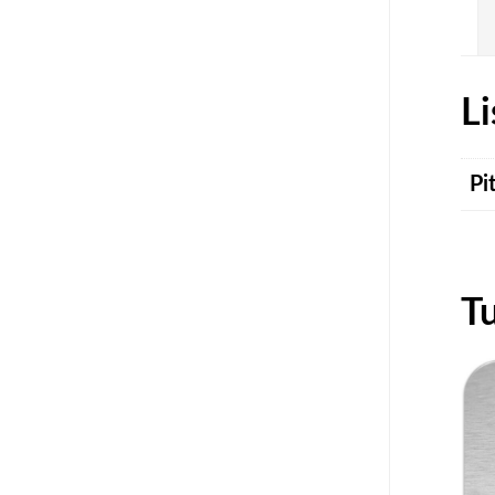
Li
Pi
T