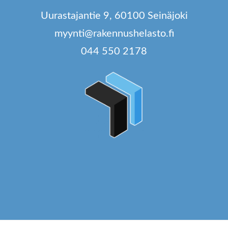
tteen
tuotteen
t
Uurastajantie 9, 60100 Seinäjoki
lla.
sivulla.
si
myynti@rakennushelasto.fi
044 550 2178