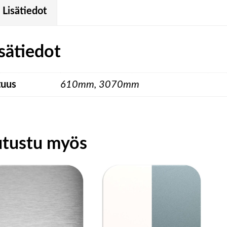
Lisätiedot
sätiedot
tuus
610mm, 3070mm
utustu myös