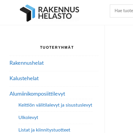
Hyppää
Hyppää
Hyppää
pääsisältöön
ensisijaiseen
alatunnisteeseen
sivupalkkiin
TUOTERYHMÄT
Ensisijainen
sivupalkki
Rakennushelat
Kalustehelat
Alumiini­komposiitti­levyt
Keittiön välitilalevyt ja sisustuslevyt
Ulkolevyt
Listat ja kiinnitystuotteet