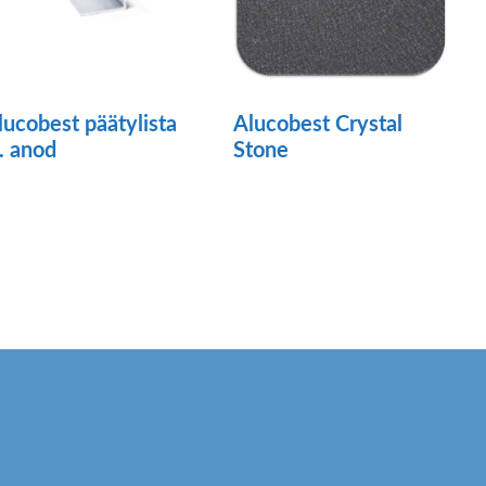
lucobest päätylista
Alucobest Crystal
l. anod
Stone
llä
Tällä
otteella
tuotteella
n
on
seampi
useampi
uunnelma.
muunnelma.
oit
Voit
ehdä
tehdä
linnat
valinnat