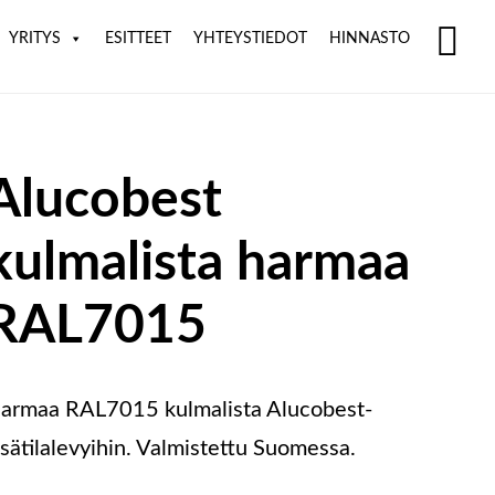
YRITYS
ESITTEET
YHTEYSTIEDOT
HINNASTO
SH
OF
CO
Alucobest
kulmalista harmaa
RAL7015
armaa RAL7015 kulmalista Alucobest-
isätilalevyihin. Valmistettu Suomessa.