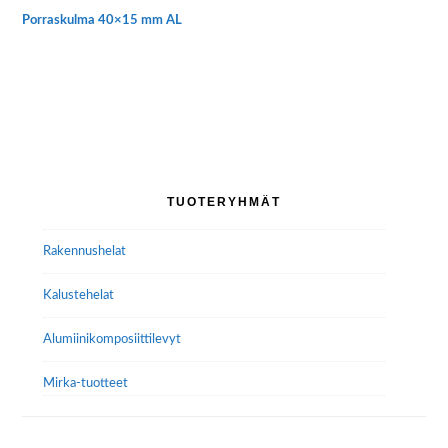
Porraskulma 40×15 mm AL
Tällä
tuotteella
on
useampi
muunnelma.
Voit
tehdä
Ensisijainen
TUOTERYHMÄT
valinnat
sivupalkki
tuotteen
Rakennushelat
sivulla.
Kalustehelat
Alumiini­komposiitti­levyt
Mirka-tuotteet