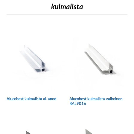
kulmalista
Alucobest kulmalista al. anod
Alucobest kulmalista valkoinen
RAL9016
Tällä
Tällä
tuotteella
tuotteella
on
on
useampi
useampi
muunnelma.