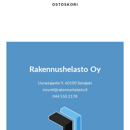
OSTOSKORI
Footer
Rakennushelasto Oy
Uurastajantie 9, 60100 Seinäjoki
myynti@rakennushelasto.fi
044 550 2178