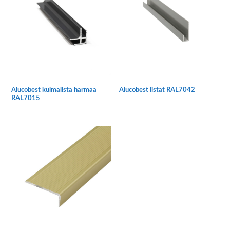
muunnelma.
Voit
Voit
tehdä
tehdä
valinnat
valinnat
tuotteen
tuotteen
sivulla.
sivulla.
Alucobest kulmalista harmaa
Alucobest listat RAL7042
RAL7015
Tällä
tuotteella
on
useampi
muunnelma.
Voit
tehdä
valinnat
tuotteen
sivulla.