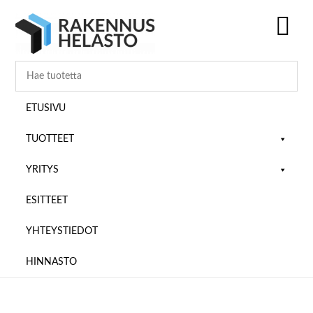
Hyppää
Hyppää
Hyppää
pääsisältöön
ensisijaiseen
alatunnisteeseen
sivupalkkiin
SH
OF
CO
ETUSIVU
TUOTTEET
YRITYS
ESITTEET
YHTEYSTIEDOT
HINNASTO