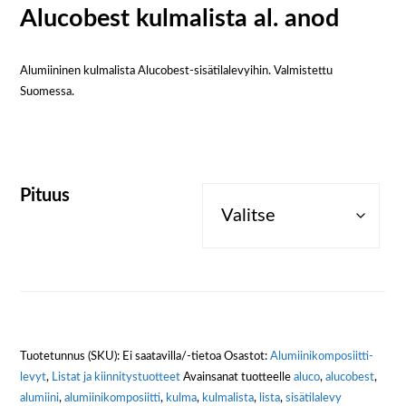
Alucobest kulmalista al. anod
Alumiininen kulmalista Alucobest-sisätilalevyihin. Valmistettu
Suomessa.
Pituus
Tuotetunnus (SKU):
Ei saatavilla/-tietoa
Osastot:
Alumiini­komposiitti­
levyt
,
Listat ja kiinnitystuotteet
Avainsanat tuotteelle
aluco
,
alucobest
,
alumiini
,
alumiinikomposiitti
,
kulma
,
kulmalista
,
lista
,
sisätilalevy