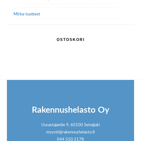
Mirka-tuotteet
OSTOSKORI
Footer
Rakennushelasto Oy
Uurastajantie 9, 60100 Seinäjoki
myynti@rakennushelasto.fi
044 550 2178