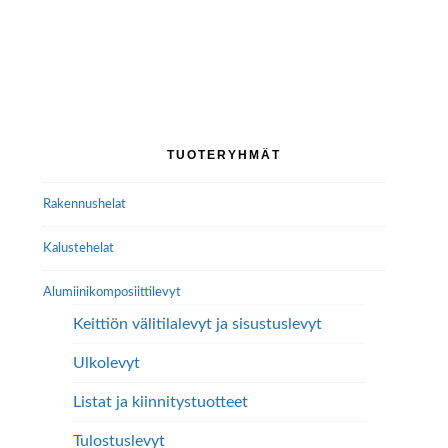
tuotteella
tuotteella
on
on
useampi
useampi
muunnelma.
muunnelma.
Voit
Voit
tehdä
tehdä
Ensisijainen
valinnat
TUOTERYHMÄT
valinnat
tuotteen
sivupalkki
tuotteen
sivulla.
Rakennushelat
sivulla.
Kalustehelat
Alumiini­komposiitti­levyt
Keittiön välitilalevyt ja sisustuslevyt
Ulkolevyt
Listat ja kiinnitystuotteet
Tulostuslevyt