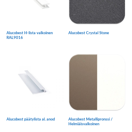
Alucobest H-lista valkoinen
Alucobest Crystal Stone
RAL9016
Tällä
Tällä
tuotteella
tuotteella
on
on
useampi
useampi
muunnelma.
muunnelma.
Voit
Voit
tehdä
tehdä
valinnat
valinnat
tuotteen
tuotteen
sivulla.
sivulla.
Alucobest päätylista al. anod
Alucobest Metallipronssi /
Helmiäisvalkoinen
Tällä
Tällä