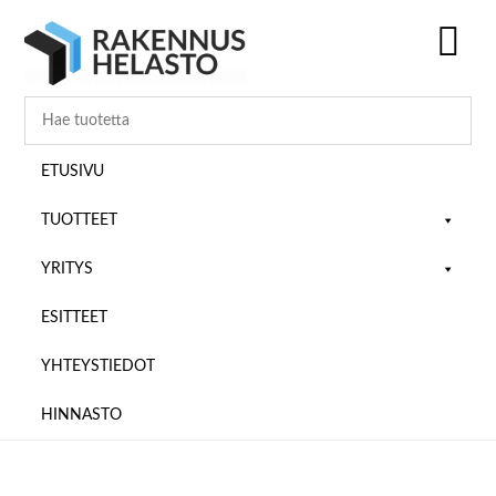
Hyppää
Hyppää
Hyppää
pääsisältöön
ensisijaiseen
alatunnisteeseen
sivupalkkiin
SH
OF
CO
ETUSIVU
TUOTTEET
YRITYS
ESITTEET
YHTEYSTIEDOT
HINNASTO