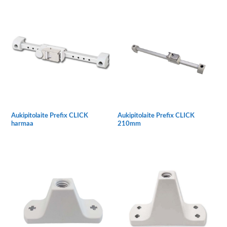
on
useampi
muunnelma.
Voit
tehdä
valinnat
tuotteen
sivulla.
Aukipitolaite Prefix CLICK
Aukipitolaite Prefix CLICK
harmaa
210mm
Tällä
tuotteella
on
useampi
muunnelma.
Voit
tehdä
valinnat