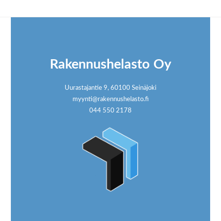
Footer
Rakennushelasto Oy
Uurastajantie 9, 60100 Seinäjoki
myynti@rakennushelasto.fi
044 550 2178