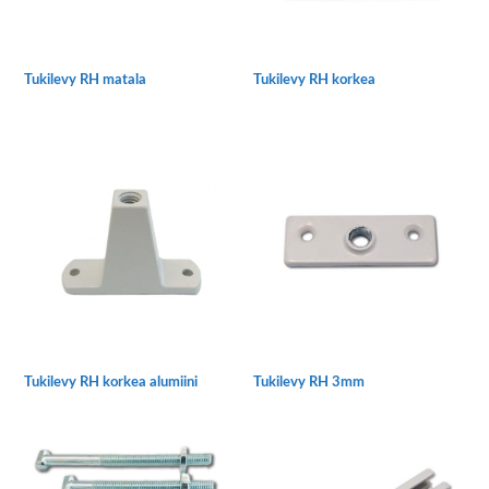
tuotteen
sivulla.
Tukilevy RH matala
Tukilevy RH korkea
Tällä
Tällä
tuotteella
tuotteella
on
on
useampi
useampi
muunnelma.
muunnelma.
Voit
Voit
tehdä
tehdä
valinnat
valinnat
tuotteen
tuotteen
sivulla.
sivulla.
Tukilevy RH korkea alumiini
Tukilevy RH 3mm
Tällä
tuotteella
on
useampi