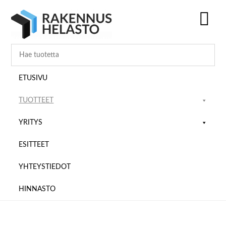
Hyppää
Hyppää
Hyppää
pääsisältöön
ensisijaiseen
alatunnisteeseen
sivupalkkiin
SH
OF
CO
ETUSIVU
TUOTTEET
YRITYS
ESITTEET
YHTEYSTIEDOT
HINNASTO