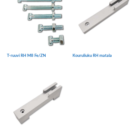
muunnelma.
Voit
tehdä
valinnat
tuotteen
sivulla.
T-ruuvi RH M8 Fe/ZN
Kouruliuku RH matala
Tällä
tuotteella
on
useampi
muunnelma.
Voit
tehdä
valinnat
tuotteen
sivulla.