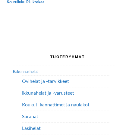
Kouruliuku RH korkea
Tällä
tuotteella
on
useampi
muunnelma.
Voit
tehdä
Ensisijainen
TUOTERYHMÄT
valinnat
sivupalkki
tuotteen
Rakennushelat
sivulla.
Ovihelat ja -tarvikkeet
Ikkunahelat ja -varusteet
Koukut, kannattimet ja naulakot
Saranat
Lasihelat