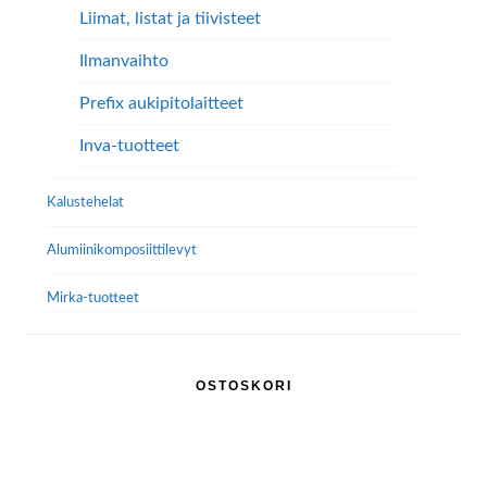
Liimat, listat ja tiivisteet
Ilmanvaihto
Prefix aukipitolaitteet
Inva-tuotteet
Kalustehelat
Alumiini­komposiitti­levyt
Mirka-tuotteet
OSTOSKORI