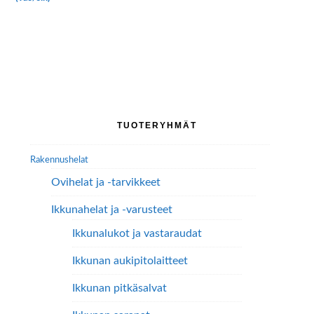
Tällä
tuotteella
on
useampi
muunnelma.
Voit
tehdä
Ensisijainen
valinnat
TUOTERYHMÄT
tuotteen
sivupalkki
sivulla.
Rakennushelat
Ovihelat ja -tarvikkeet
Ikkunahelat ja -varusteet
Ikkunalukot ja vastaraudat
Ikkunan aukipitolaitteet
Ikkunan pitkäsalvat