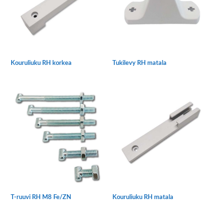
tehdä
valinnat
tuotteen
sivulla.
Kouruliuku RH korkea
Tukilevy RH matala
Tällä
Tällä
tuotteella
tuotteella
on
on
useampi
useampi
muunnelma.
muunnelma.
Voit
Voit
tehdä
tehdä
valinnat
valinnat
tuotteen
tuotteen
sivulla.
sivulla.
T-ruuvi RH M8 Fe/ZN
Kouruliuku RH matala
Tällä