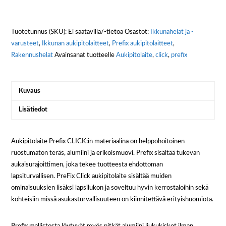
Tuotetunnus (SKU):
Ei saatavilla/-tietoa
Osastot:
Ikkunahelat ja -
varusteet
,
Ikkunan aukipitolaitteet
,
Prefix aukipitolaitteet
,
Rakennushelat
Avainsanat tuotteelle
Aukipitolaite
,
click
,
prefix
Kuvaus
Lisätiedot
Aukipitolaite Prefix CLICK:in materiaalina on helppohoitoinen
ruostumaton teräs, alumiini ja erikoismuovi. Prefix sisältää tukevan
aukaisurajoittimen, joka tekee tuotteesta ehdottoman
lapsiturvallisen. PreFix Click aukipitolaite sisältää muiden
ominaisuuksien lisäksi lapsilukon ja soveltuu hyvin kerrostaloihin sekä
kohteisiin missä asukasturvallisuuteen on kiinnitettävä erityishuomiota.