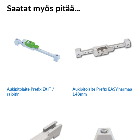
Saatat myös pitää...
Aukipitolaite Prefix EXIT /
Aukipitolaite Prefix EASY harmaa
rajoitin
148mm
Tällä
tuotteella
on
useampi
muunnelma.
Voit