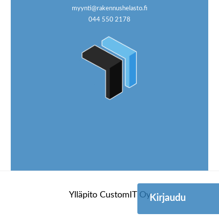
myynti@rakennushelasto.fi
044 550 2178
Ylläpito
CustomIT Oy