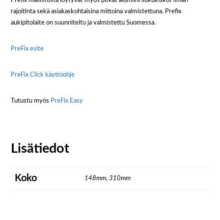
Prefix mallistosta löytyvät myös pitkät alumiini liukukiskot ilman
rajoitinta sekä asiakaskohtaisina mittoina valmistettuna. Prefix
aukipitolaite on suunniteltu ja valmistettu Suomessa.
PreFix esite
PreFix Click käyttöohje
Tutustu myös
PreFix Easy
Lisätiedot
Koko
148mm, 310mm