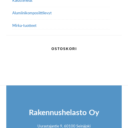
Kalustehelat
Alumiini­komposiitti­levyt
Mirka-tuotteet
OSTOSKORI
Footer
Rakennushelasto Oy
Uurastajantie 9, 60100 Seinäjoki