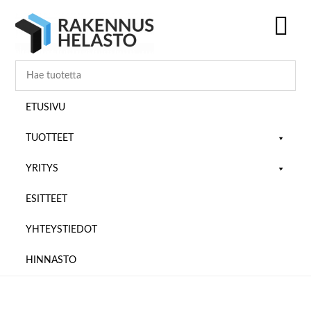
Hyppää
Hyppää
Hyppää
pääsisältöön
ensisijaiseen
alatunnisteeseen
sivupalkkiin
SH
OF
CO
ETUSIVU
TUOTTEET
YRITYS
ESITTEET
YHTEYSTIEDOT
HINNASTO