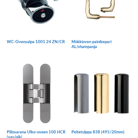
sivulla.
WC-Ovensalpa 1001 24 ZN/CR
Mökkioven painikepari
AL/shampanja
Piilosarana Ulko-oveen 100 HCR
Peitetulppa 838 (495/20mm)
(vas/oik)