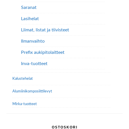
Saranat
Lasihelat
Liimat, listat ja tiivisteet
Ilmanvaihto
Prefix aukipitolaitteet
Inva-tuotteet
Kalustehelat
Alumiini­komposiitti­levyt
Mirka-tuotteet
OSTOSKORI