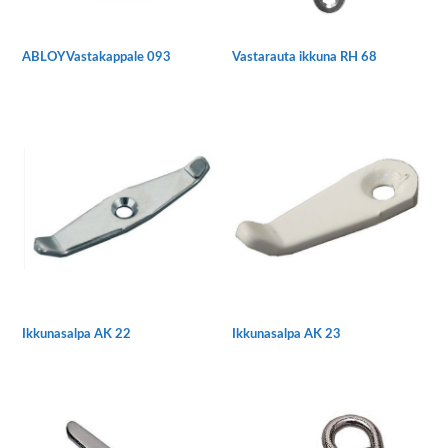
ABLOY Vastakappale 093
Vastarauta ikkuna RH 68
Ikkunasalpa AK 22
Ikkunasalpa AK 23
Tällä
Tällä
tuotteella
tuotteella
on
on
useampi
useampi