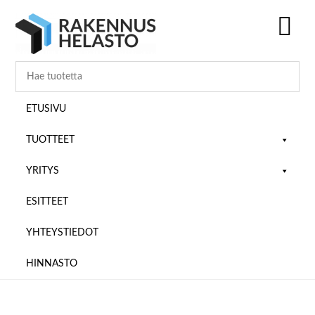
Hyppää
Hyppää
Hyppää
pääsisältöön
ensisijaiseen
alatunnisteeseen
sivupalkkiin
SH
OF
CO
ETUSIVU
TUOTTEET
YRITYS
ESITTEET
YHTEYSTIEDOT
HINNASTO