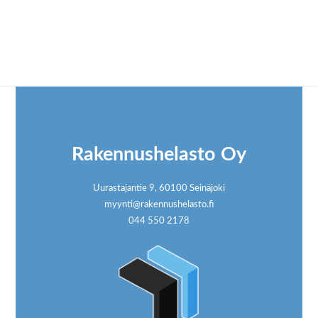
Footer
Rakennushelasto Oy
Uurastajantie 9, 60100 Seinäjoki
myynti@rakennushelasto.fi
044 550 2178