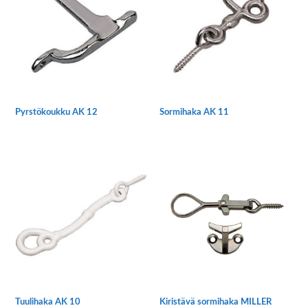
muunnelma.
muunnelma.
Voit
Voit
tehdä
tehdä
valinnat
valinnat
tuotteen
tuotteen
sivulla.
sivulla.
Pyrstökoukku AK 12
Sormihaka AK 11
Tällä
Tällä
tuotteella
tuotteella
on
on
useampi
useampi
muunnelma.
muunnelma.
Voit
Voit
tehdä
tehdä
valinnat
valinnat
tuotteen
tuotteen
sivulla.
sivulla.
Tuulihaka AK 10
Kiristävä sormihaka MILLER