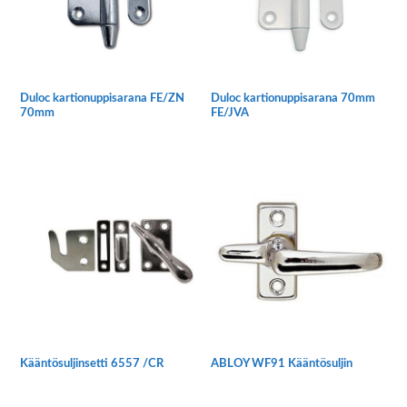
Duloc kartionuppisarana FE/ZN
Duloc kartionuppisarana 70mm
70mm
FE/JVA
Tällä
Tällä
tuotteella
tuotteella
on
on
useampi
useampi
muunnelma.
muunnelma.
Voit
Voit
tehdä
tehdä
valinnat
valinnat
tuotteen
tuotteen
sivulla.
sivulla.
Kääntösuljinsetti 6557 /CR
ABLOY WF91 Kääntösuljin