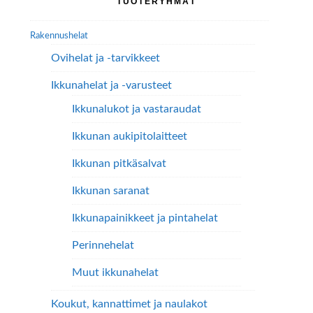
TUOTERYHMÄT
valinnat
valinnat
sivupalkki
tuotteen
tuotteen
Rakennushelat
sivulla.
sivulla.
Ovihelat ja -tarvikkeet
Ikkunahelat ja -varusteet
Ikkunalukot ja vastaraudat
Ikkunan aukipitolaitteet
Ikkunan pitkäsalvat
Ikkunan saranat
Ikkunapainikkeet ja pintahelat
Perinnehelat
Muut ikkunahelat
Koukut, kannattimet ja naulakot