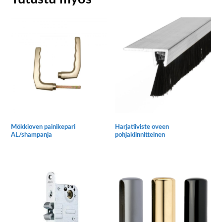
Mökkioven painikepari
Harjatiiviste oveen
AL/shampanja
pohjakiinnitteinen
Tällä
tuotteella
on
useampi
muunnelma.
Voit
tehdä