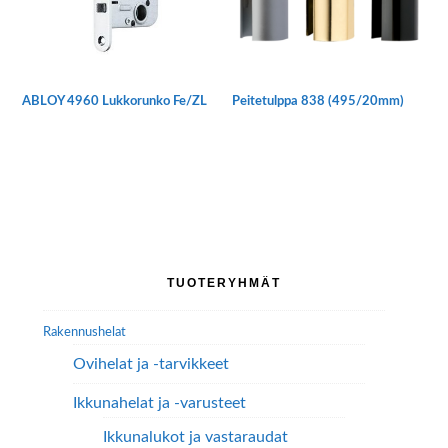
valinnat
tuotteen
sivulla.
ABLOY 4960 Lukkorunko Fe/ZL
Peitetulppa 838 (495/20mm)
Tällä
tuotteella
on
useampi
muunnelma.
Voit
tehdä
Ensisijainen
TUOTERYHMÄT
valinnat
sivupalkki
tuotteen
Rakennushelat
sivulla.
Ovihelat ja -tarvikkeet
Ikkunahelat ja -varusteet
Ikkunalukot ja vastaraudat