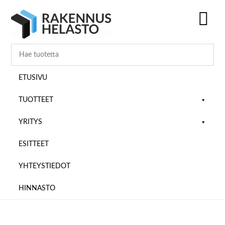
Hyppää
Hyppää
Hyppää
pääsisältöön
ensisijaiseen
alatunnisteeseen
sivupalkkiin
SH
OF
CO
ETUSIVU
TUOTTEET
YRITYS
ESITTEET
YHTEYSTIEDOT
HINNASTO