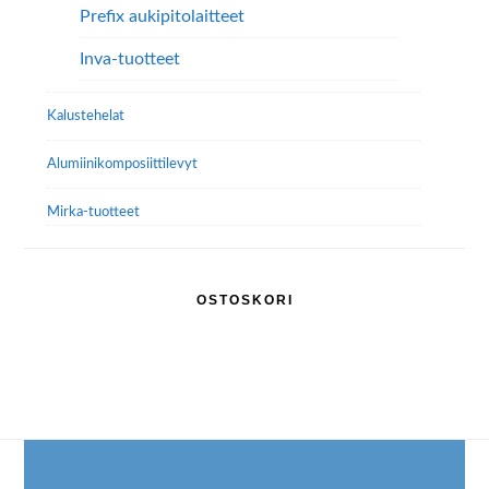
Prefix aukipitolaitteet
Inva-tuotteet
Kalustehelat
Alumiini­komposiitti­levyt
Mirka-tuotteet
OSTOSKORI
Footer