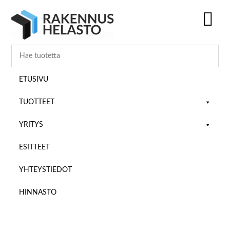
Hyppää
Hyppää
Hyppää
pääsisältöön
ensisijaiseen
alatunnisteeseen
sivupalkkiin
SH
OF
CO
ETUSIVU
TUOTTEET
YRITYS
ESITTEET
YHTEYSTIEDOT
HINNASTO