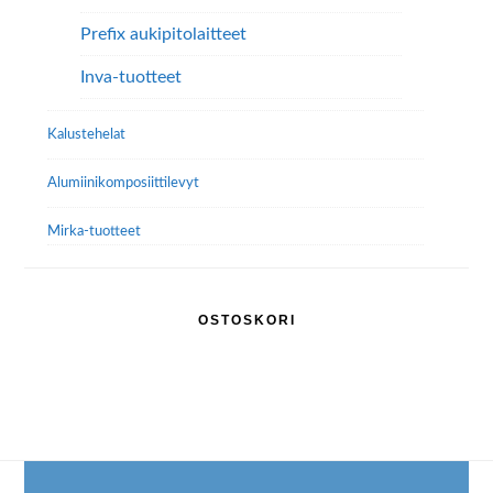
Prefix aukipitolaitteet
Inva-tuotteet
Kalustehelat
Alumiini­komposiitti­levyt
Mirka-tuotteet
OSTOSKORI
Footer