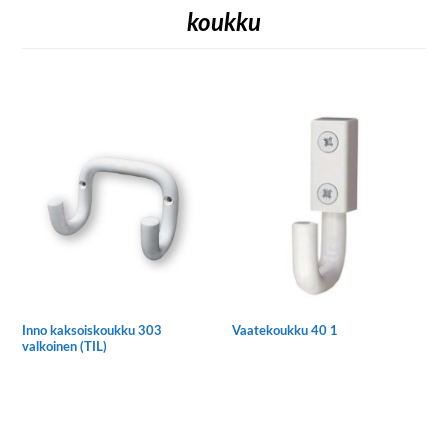
koukku
Inno kaksoiskoukku 303
Vaatekoukku 40 1
valkoinen (TIL)
Tällä
tuotteella
on
useampi
muunnelma.