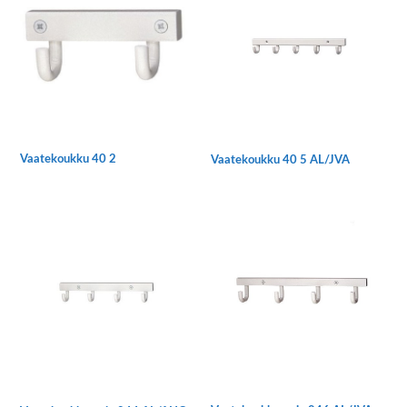
Voit
tehdä
valinnat
tuotteen
sivulla.
Vaatekoukku 40 2
Vaatekoukku 40 5 AL/JVA
Tällä
tuotteella
on
useampi
muunnelma.
Voit
tehdä
valinnat
tuotteen
sivulla.