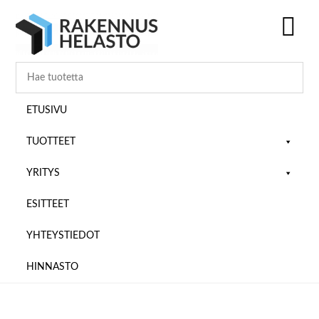
Hyppää
Hyppää
Hyppää
pääsisältöön
ensisijaiseen
alatunnisteeseen
sivupalkkiin
SH
OF
CO
ETUSIVU
TUOTTEET
YRITYS
ESITTEET
YHTEYSTIEDOT
HINNASTO