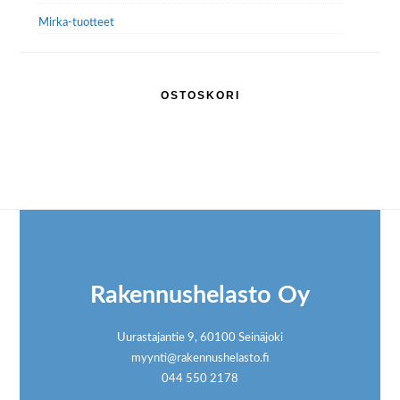
Mirka-tuotteet
OSTOSKORI
Footer
Rakennushelasto Oy
Uurastajantie 9, 60100 Seinäjoki
myynti@rakennushelasto.fi
044 550 2178