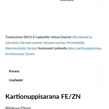
Tuotetunnus (SKU):
Ei saatavilla/-tietoa
Osastot:
Ikkunahelat ja -
varusteet
,
Ikkunan saranat
,
Ikkunan saranat
,
Perinnehelat
,
Rakennushelat
,
Saranat
Avainsanat tuotteelle
duloc
,
kartionuppisarana
,
koristesarana
,
Sarana
Kuvaus
Lisätiedot
Kartionuppisarana FE/ZN
Mittakuva (70mm)