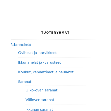
on
on
useampi
useampi
muunnelma.
muunnelma.
Voit
Voit
tehdä
tehdä
Ensisijainen
valinnat
TUOTERYHMÄT
valinnat
tuotteen
sivupalkki
tuotteen
sivulla.
Rakennushelat
sivulla.
Ovihelat ja -tarvikkeet
Ikkunahelat ja -varusteet
Koukut, kannattimet ja naulakot
Saranat
Ulko-oven saranat
Välioven saranat
Ikkunan saranat