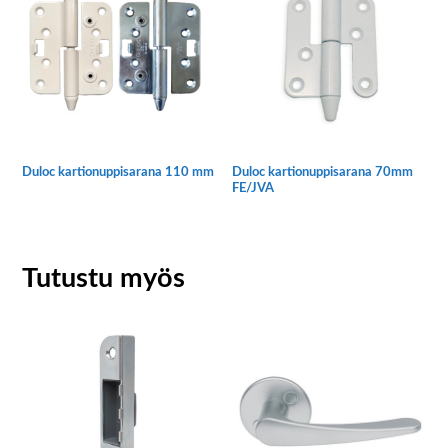
Duloc kartionuppisarana 110 mm
Duloc kartionuppisarana 70mm
FE/JVA
Tällä
Tällä
tuotteella
tuotteella
on
on
useampi
Tutustu myös
useampi
muunnelma.
muunnelma.
Voit
Voit
tehdä
tehdä
valinnat
valinnat
tuotteen
tuotteen
sivulla.
sivulla.