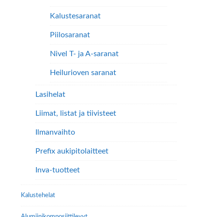
Kalustesaranat
Piilosaranat
Nivel T- ja A-saranat
Heilurioven saranat
Lasihelat
Liimat, listat ja tiivisteet
Ilmanvaihto
Prefix aukipitolaitteet
Inva-tuotteet
Kalustehelat
Alumiini­komposiitti­levyt