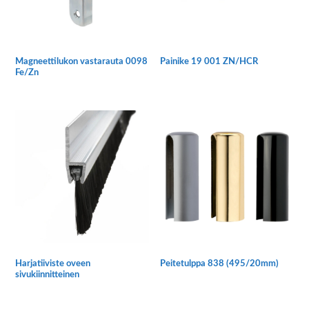
Magneettilukon vastarauta 0098
Painike 19 001 ZN/HCR
Fe/Zn
Harjatiiviste oveen
Peitetulppa 838 (495/20mm)
sivukiinnitteinen
Tällä
Tällä
tuotteella
tuotteella