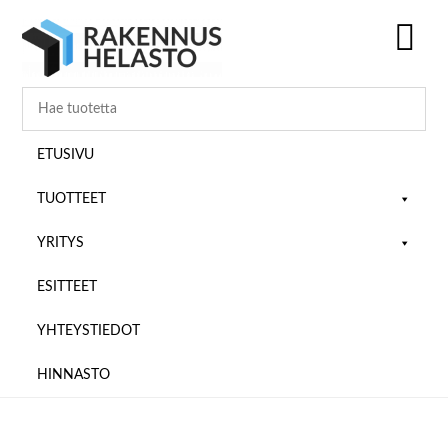
Hyppää
Hyppää
Hyppää
pääsisältöön
ensisijaiseen
alatunnisteeseen
sivupalkkiin
SH
OF
CO
ETUSIVU
TUOTTEET
YRITYS
ESITTEET
YHTEYSTIEDOT
HINNASTO