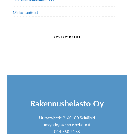
Mirka-tuotteet
OSTOSKORI
Footer
Rakennushelasto Oy
Uurastajantie 9, 60100 Seinäjoki
myynti@rakennushelasto.fi
044 550 2178