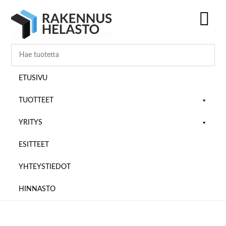
Hyppää
Hyppää
Hyppää
pääsisältöön
ensisijaiseen
alatunnisteeseen
sivupalkkiin
SH
OF
CO
ETUSIVU
TUOTTEET
YRITYS
ESITTEET
YHTEYSTIEDOT
HINNASTO