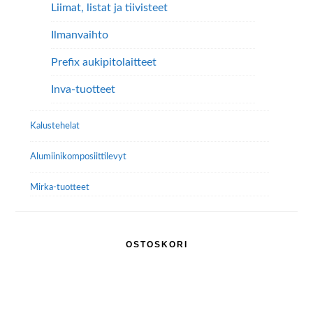
Liimat, listat ja tiivisteet
Ilmanvaihto
Prefix aukipitolaitteet
Inva-tuotteet
Kalustehelat
Alumiini­komposiitti­levyt
Mirka-tuotteet
OSTOSKORI