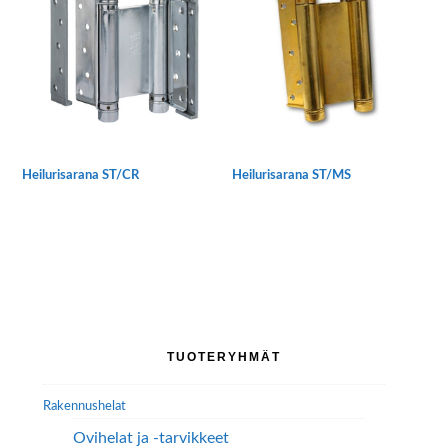
Heilurisarana ST/CR
Heilurisarana ST/MS
Tällä
Tällä
tuotteella
tuotteella
on
on
useampi
useampi
muunnelma.
muunnelma.
Voit
Voit
tehdä
tehdä
Ensisijainen
TUOTERYHMÄT
valinnat
valinnat
sivupalkki
tuotteen
tuotteen
Rakennushelat
sivulla.
sivulla.
Ovihelat ja -tarvikkeet