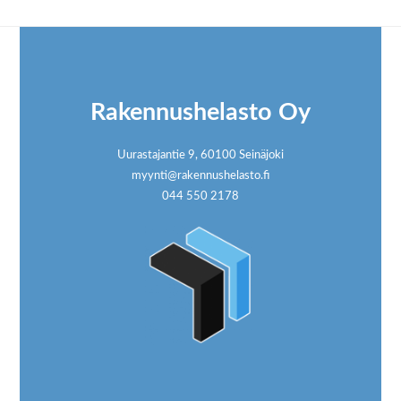
Footer
Rakennushelasto Oy
Uurastajantie 9, 60100 Seinäjoki
myynti@rakennushelasto.fi
044 550 2178