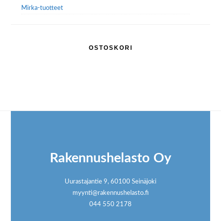
Mirka-tuotteet
OSTOSKORI
Footer
Rakennushelasto Oy
Uurastajantie 9, 60100 Seinäjoki
myynti@rakennushelasto.fi
044 550 2178