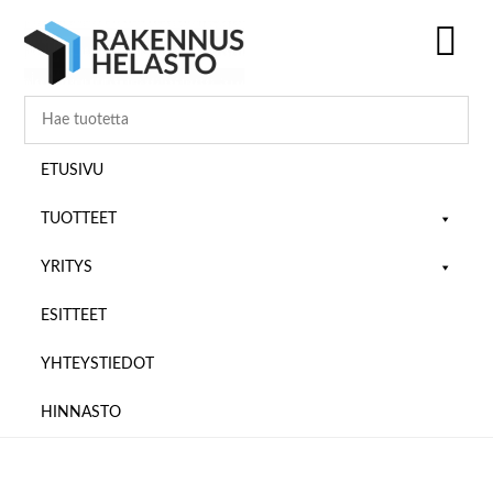
Hyppää
Hyppää
Hyppää
pääsisältöön
ensisijaiseen
alatunnisteeseen
sivupalkkiin
SH
OF
CO
ETUSIVU
TUOTTEET
YRITYS
ESITTEET
YHTEYSTIEDOT
HINNASTO