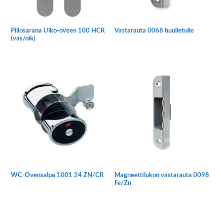
Piilosarana Ulko-oveen 100 HCR
Vastarauta 0068 huulletulle
(vas/oik)
Tällä
tuotteella
on
useampi
muunnelma.
Voit
tehdä
valinnat
tuotteen
sivulla.
WC-Ovensalpa 1001 24 ZN/CR
Magneettilukon vastarauta 0098
Fe/Zn