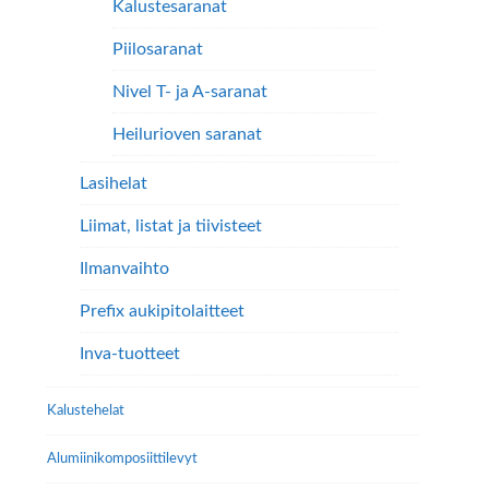
Kalustesaranat
Piilosaranat
Nivel T- ja A-saranat
Heilurioven saranat
Lasihelat
Liimat, listat ja tiivisteet
Ilmanvaihto
Prefix aukipitolaitteet
Inva-tuotteet
Kalustehelat
Alumiini­komposiitti­levyt