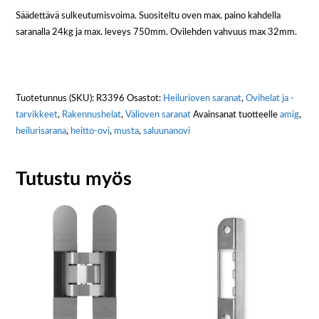
Säädettävä sulkeutumisvoima. Suositeltu oven max. paino kahdella
saranalla 24kg ja max. leveys 750mm. Ovilehden vahvuus max 32mm.
Tuotetunnus (SKU):
R3396
Osastot:
Heilurioven saranat
,
Ovihelat ja -
tarvikkeet
,
Rakennushelat
,
Välioven saranat
Avainsanat tuotteelle
amig
,
heilurisarana
,
heitto-ovi
,
musta
,
saluunanovi
Tutustu myös