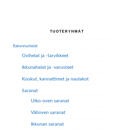
Ensisijainen
TUOTERYHMÄT
sivupalkki
Rakennushelat
Ovihelat ja -tarvikkeet
Ikkunahelat ja -varusteet
Koukut, kannattimet ja naulakot
Saranat
Ulko-oven saranat
Välioven saranat
Ikkunan saranat