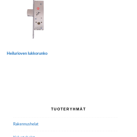
Heilurioven lukkorunko
Ensisijainen
TUOTERYHMÄT
sivupalkki
Rakennushelat