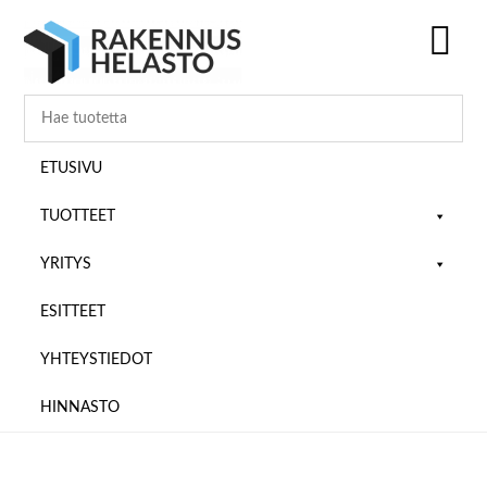
Hyppää
Hyppää
Hyppää
pääsisältöön
ensisijaiseen
alatunnisteeseen
sivupalkkiin
SH
OF
CO
ETUSIVU
TUOTTEET
YRITYS
ESITTEET
YHTEYSTIEDOT
HINNASTO