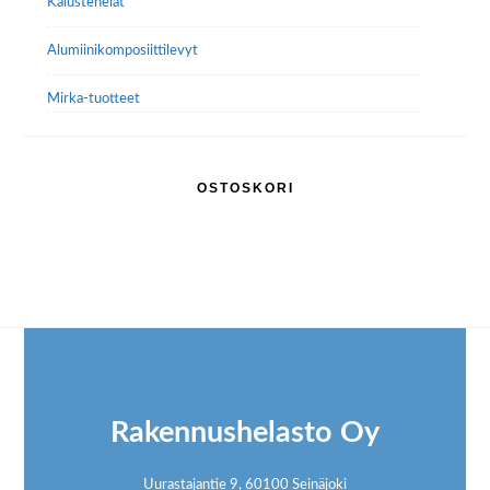
Kalustehelat
Alumiini­komposiitti­levyt
Mirka-tuotteet
OSTOSKORI
Footer
Rakennushelasto Oy
Uurastajantie 9, 60100 Seinäjoki