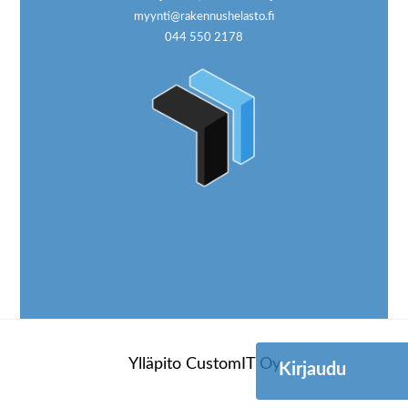
myynti@rakennushelasto.fi
044 550 2178
Ylläpito
CustomIT Oy