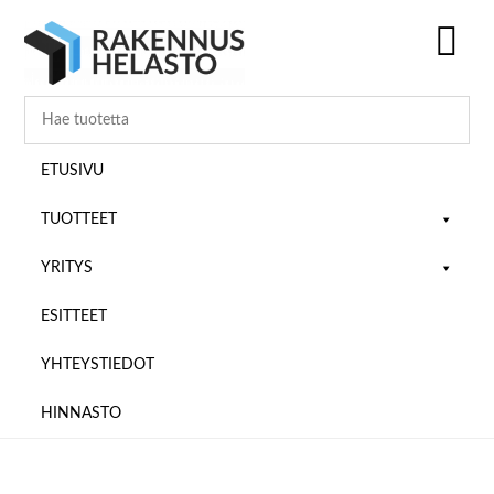
Hyppää
Hyppää
Hyppää
pääsisältöön
ensisijaiseen
alatunnisteeseen
sivupalkkiin
SH
OF
CO
ETUSIVU
TUOTTEET
YRITYS
ESITTEET
YHTEYSTIEDOT
HINNASTO