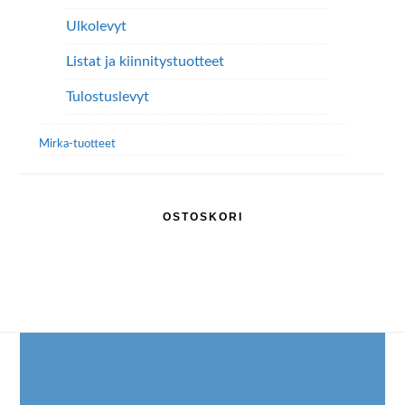
Ulkolevyt
Listat ja kiinnitystuotteet
Tulostuslevyt
Mirka-tuotteet
OSTOSKORI
Footer