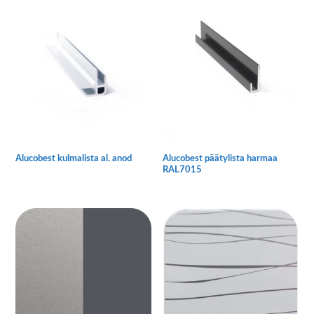
Alucobest kulmalista al. anod
Alucobest päätylista harmaa
RAL7015
Tällä
Tällä
tuotteella
tuotteella
on
on
useampi
useampi
muunnelma.
muunnelma.
Voit
Voit
tehdä
tehdä
valinnat
valinnat
tuotteen