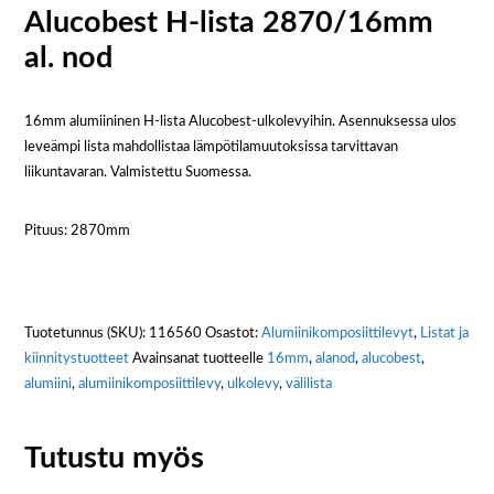
Alucobest H-lista 2870/16mm
al. nod
16mm alumiininen H-lista Alucobest-ulkolevyihin. Asennuksessa ulos
leveämpi lista mahdollistaa lämpötilamuutoksissa tarvittavan
liikuntavaran. Valmistettu Suomessa.
Pituus: 2870mm
Tuotetunnus (SKU):
116560
Osastot:
Alumiini­komposiitti­levyt
,
Listat ja
kiinnitystuotteet
Avainsanat tuotteelle
16mm
,
alanod
,
alucobest
,
alumiini
,
alumiinikomposiittilevy
,
ulkolevy
,
välilista
Tutustu myös