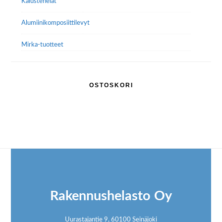
Kalustehelat
Alumiini­komposiitti­levyt
Mirka-tuotteet
OSTOSKORI
Footer
Rakennushelasto Oy
Uurastajantie 9, 60100 Seinäjoki