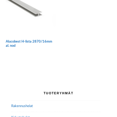
Voit
Voit
tehdä
tehdä
valinnat
valinnat
tuotteen
tuotteen
sivulla.
sivulla.
Alucobest H-lista 2870/16mm
al. nod
Ensisijainen
TUOTERYHMÄT
sivupalkki
Rakennushelat