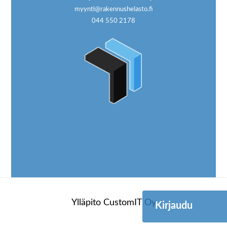
myynti@rakennushelasto.fi
044 550 2178
Ylläpito
CustomIT Oy