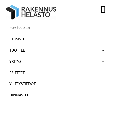
Hyppää
Hyppää
Hyppää
pääsisältöön
ensisijaiseen
alatunnisteeseen
sivupalkkiin
SH
OF
CO
ETUSIVU
TUOTTEET
YRITYS
ESITTEET
YHTEYSTIEDOT
HINNASTO