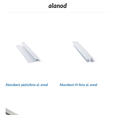
alanod
Alucobest päätylista al. anod
Alucobest H-lista al. anod
Tällä
Tällä
tuotteella
tuotteella
on
on
useampi
useampi
muunnelma.
muunnelma.