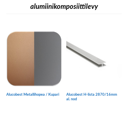
alumiinikomposiittilevy
Alucobest Metallihopea / Kupari
Alucobest H-lista 2870/16mm
al. nod
Tällä
tuotteella
on
useampi
muunnelma.