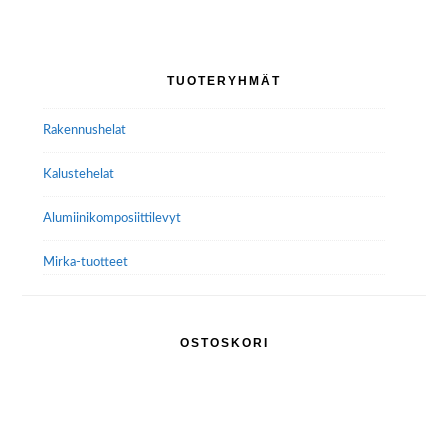
Voit
tehdä
Ensisijainen
valinnat
TUOTERYHMÄT
tuotteen
sivupalkki
sivulla.
Rakennushelat
Kalustehelat
Alumiini­komposiitti­levyt
Mirka-tuotteet
OSTOSKORI