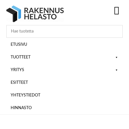
Hyppää
Hyppää
Hyppää
pääsisältöön
ensisijaiseen
alatunnisteeseen
sivupalkkiin
SH
OF
CO
ETUSIVU
TUOTTEET
YRITYS
ESITTEET
YHTEYSTIEDOT
HINNASTO