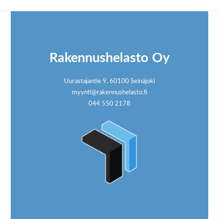
Footer
Rakennushelasto Oy
Uurastajantie 9, 60100 Seinäjoki
myynti@rakennushelasto.fi
044 550 2178