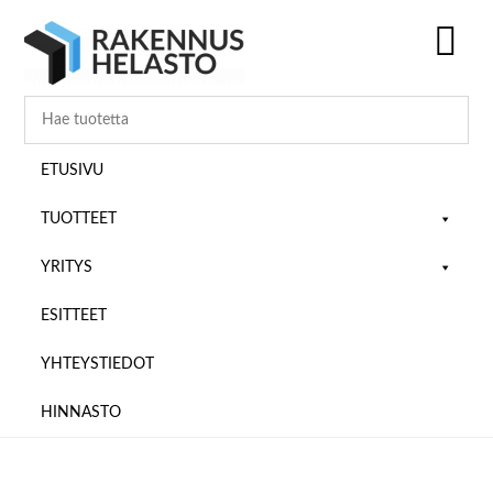
Hyppää
Hyppää
Hyppää
pääsisältöön
ensisijaiseen
alatunnisteeseen
sivupalkkiin
SH
OF
CO
ETUSIVU
TUOTTEET
YRITYS
ESITTEET
YHTEYSTIEDOT
HINNASTO