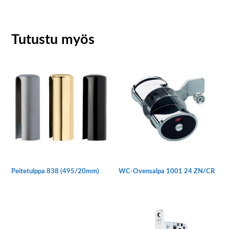
Tutustu myös
Peitetulppa 838 (495/20mm)
WC-Ovensalpa 1001 24 ZN/CR
Tällä
tuotteella
on
useampi