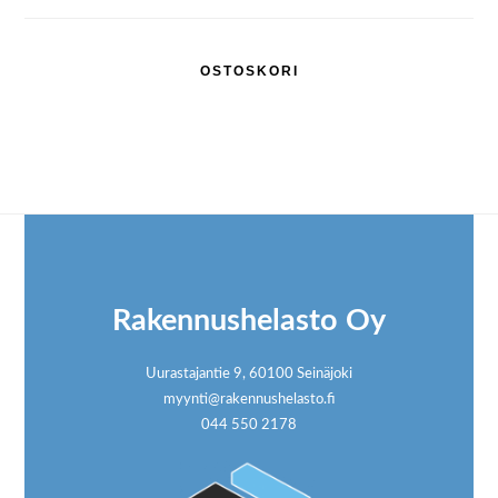
OSTOSKORI
Footer
Rakennushelasto Oy
Uurastajantie 9, 60100 Seinäjoki
myynti@rakennushelasto.fi
044 550 2178