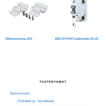
muunnelma.
Voit
tehdä
valinnat
tuotteen
sivulla.
Väliovensarana 602
ABLOY 4960 Lukkorunko Fe/ZL
Ensisijainen
TUOTERYHMÄT
sivupalkki
Rakennushelat
Ovihelat ja -tarvikkeet