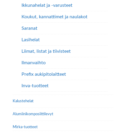
Ikkunahelat ja -varusteet
Koukut, kannattimet ja naulakot
Saranat
Lasihelat
Liimat, listat ja tiivisteet
Ilmanvaihto
Prefix aukipitolaitteet
Inva-tuotteet
Kalustehelat
Alumiini­komposiitti­levyt
Mirka-tuotteet