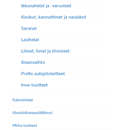
Ikkunahelat ja -varusteet
Koukut, kannattimet ja naulakot
Saranat
Lasihelat
Liimat, listat ja tiivisteet
Ilmanvaihto
Prefix aukipitolaitteet
Inva-tuotteet
Kalustehelat
Alumiini­komposiitti­levyt
Mirka-tuotteet