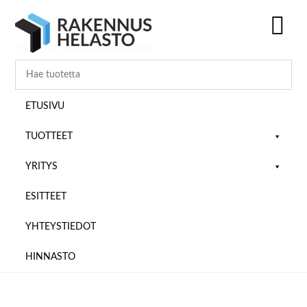
Hyppää
Hyppää
Hyppää
pääsisältöön
ensisijaiseen
alatunnisteeseen
sivupalkkiin
SH
OF
CO
ETUSIVU
TUOTTEET
YRITYS
ESITTEET
YHTEYSTIEDOT
HINNASTO