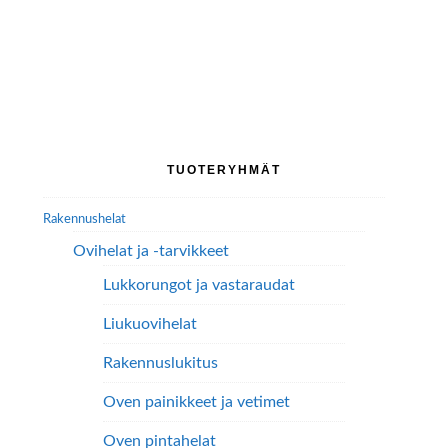
Ensisijainen
TUOTERYHMÄT
sivupalkki
Rakennushelat
Ovihelat ja -tarvikkeet
Lukkorungot ja vastaraudat
Liukuovihelat
Rakennuslukitus
Oven painikkeet ja vetimet
Oven pintahelat