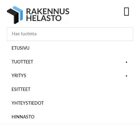
Hyppää
Hyppää
Hyppää
pääsisältöön
ensisijaiseen
alatunnisteeseen
sivupalkkiin
SH
OF
CO
ETUSIVU
TUOTTEET
YRITYS
ESITTEET
YHTEYSTIEDOT
HINNASTO