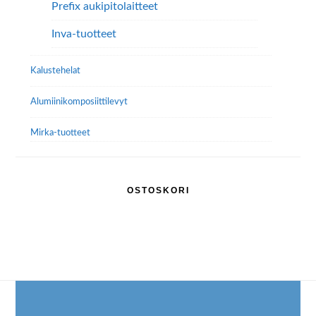
Prefix aukipitolaitteet
Inva-tuotteet
Kalustehelat
Alumiini­komposiitti­levyt
Mirka-tuotteet
OSTOSKORI
Footer