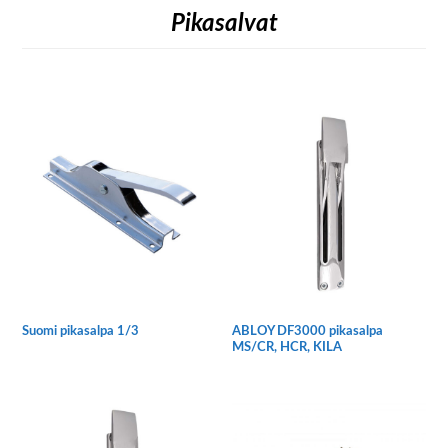
Pikasalvat
Suomi pikasalpa 1/3
ABLOY DF3000 pikasalpa
MS/CR, HCR, KILA
Tällä
Tällä
tuotteella
tuotteella
on
on
useampi
useampi
muunnelma.