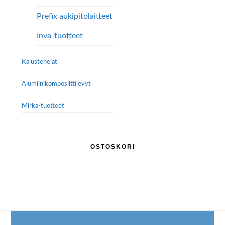
Prefix aukipitolaitteet
Inva-tuotteet
Kalustehelat
Alumiini­komposiitti­levyt
Mirka-tuotteet
OSTOSKORI
Footer