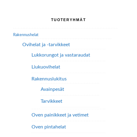
Ensisijainen
TUOTERYHMÄT
sivupalkki
Rakennushelat
Ovihelat ja -tarvikkeet
Lukkorungot ja vastaraudat
Liukuovihelat
Rakennuslukitus
Avainpesät
Tarvikkeet
Oven painikkeet ja vetimet
Oven pintahelat