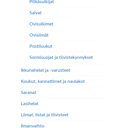
Pitkäsulkijat
Salvat
Ovisulkimet
Ovisilmät
Postiluukut
Sormisuojat ja tiivistekynnykset
Ikkunahelat ja -varusteet
Koukut, kannattimet ja naulakot
Saranat
Lasihelat
Liimat, listat ja tiivisteet
Ilmanvaihto