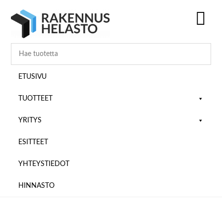
Hyppää
Hyppää
Hyppää
pääsisältöön
ensisijaiseen
alatunnisteeseen
sivupalkkiin
SH
OF
CO
ETUSIVU
TUOTTEET
YRITYS
ESITTEET
YHTEYSTIEDOT
HINNASTO