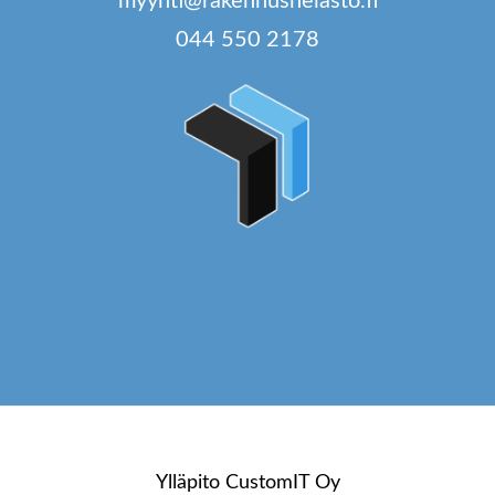
myynti@rakennushelasto.fi
044 550 2178
Ylläpito
CustomIT Oy