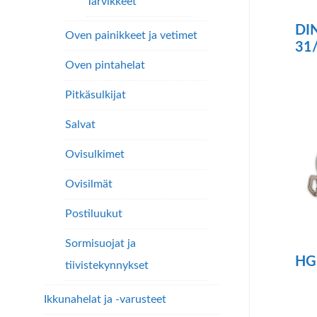
Tarvikkeet
DI
Oven painikkeet ja vetimet
31
Oven pintahelat
Pitkäsulkijat
Salvat
Ovisulkimet
Ovisilmät
Postiluukut
Sormisuojat ja
HG
tiivistekynnykset
Täll
Ikkunahelat ja -varusteet
tuo