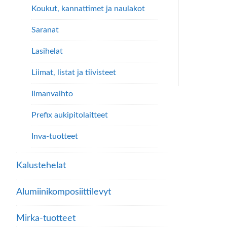
Koukut, kannattimet ja naulakot
on
Saranat
use
mu
Lasihelat
Voi
Liimat, listat ja tiivisteet
teh
Ilmanvaihto
val
Prefix aukipitolaitteet
tuo
Inva-tuotteet
sivu
Kalustehelat
Alumiini­komposiitti­levyt
Mirka-tuotteet