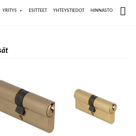
YRITYS
ESITTEET
YHTEYSTIEDOT
HINNASTO
SH
OF
CO
sät