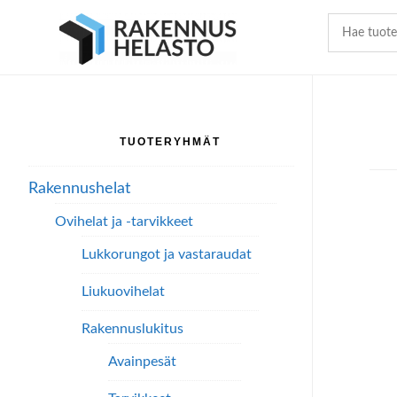
Hyppää
Hyppää
Hyppää
pääsisältöön
ensisijaiseen
alatunnisteeseen
sivupalkkiin
TUOTERYHMÄT
Ensisijainen
sivupalkki
Rakennushelat
Ovihelat ja -tarvikkeet
Lukkorungot ja vastaraudat
Liukuovihelat
Rakennuslukitus
Avainpesät