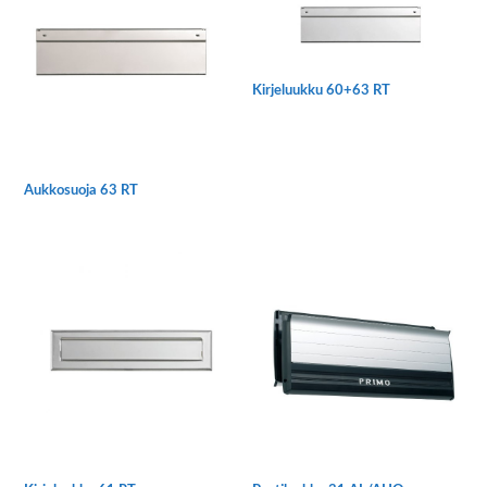
muunnelma.
Voit
Voit
tehdä
tehdä
valinnat
Kirjeluukku 60+63 RT
valinnat
tuotteen
tuotteen
sivulla.
sivulla.
Aukkosuoja 63 RT