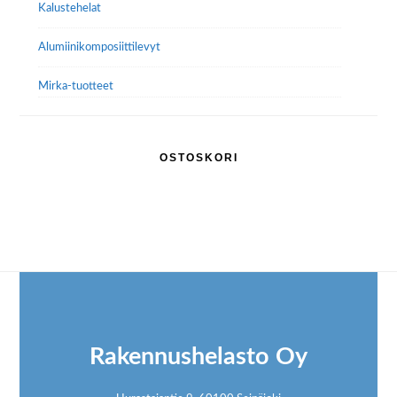
Kalustehelat
Alumiini­komposiitti­levyt
Mirka-tuotteet
OSTOSKORI
Footer
Rakennushelasto Oy