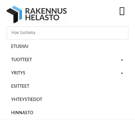
Hyppää
Hyppää
Hyppää
pääsisältöön
ensisijaiseen
alatunnisteeseen
sivupalkkiin
SH
OF
CO
ETUSIVU
TUOTTEET
YRITYS
ESITTEET
YHTEYSTIEDOT
HINNASTO