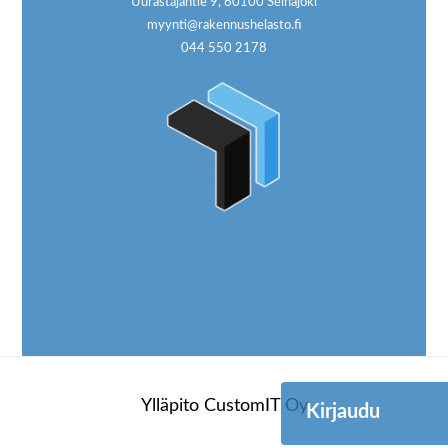
Uurastajantie 9, 60100 Seinäjoki
myynti@rakennushelasto.fi
044 550 2178
Ylläpito
CustomIT Oy