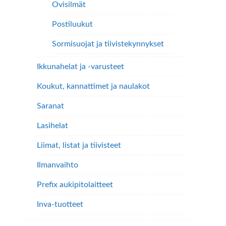
Ovisilmät
Postiluukut
Sormisuojat ja tiivistekynnykset
Ikkunahelat ja -varusteet
Koukut, kannattimet ja naulakot
Saranat
Lasihelat
Liimat, listat ja tiivisteet
Ilmanvaihto
Prefix aukipitolaitteet
Inva-tuotteet