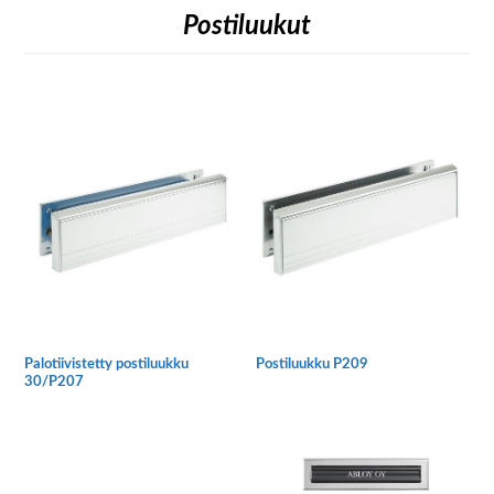
Postiluukut
Palotiivistetty postiluukku
Postiluukku P209
30/P207
Tällä
Tällä
tuotteella
tuotteella
on
on
useampi
useampi
muunnelma.