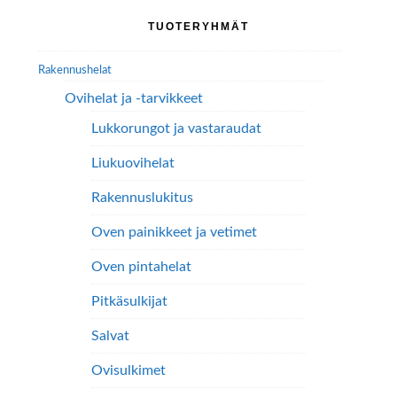
Ensisijainen
TUOTERYHMÄT
sivupalkki
Rakennushelat
Ovihelat ja -tarvikkeet
Lukkorungot ja vastaraudat
Liukuovihelat
Rakennuslukitus
Oven painikkeet ja vetimet
Oven pintahelat
Pitkäsulkijat
Salvat
Ovisulkimet