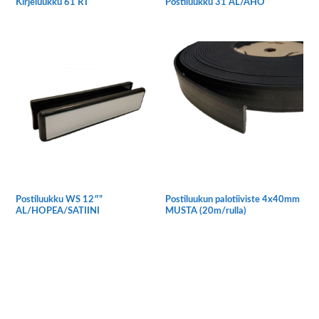
Kirjeluukku 61 RT
Postiluukku 31 AL/AHO
Postiluukku WS 12″”
Postiluukun palotiiviste 4x40mm
AL/HOPEA/SATIINI
MUSTA (20m/rulla)