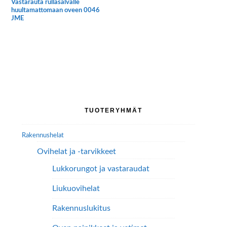
Vastarauta rullasalvalle
huultamattomaan oveen 0046
JME
Ensisijainen
TUOTERYHMÄT
sivupalkki
Rakennushelat
Ovihelat ja -tarvikkeet
Lukkorungot ja vastaraudat
Liukuovihelat
Rakennuslukitus