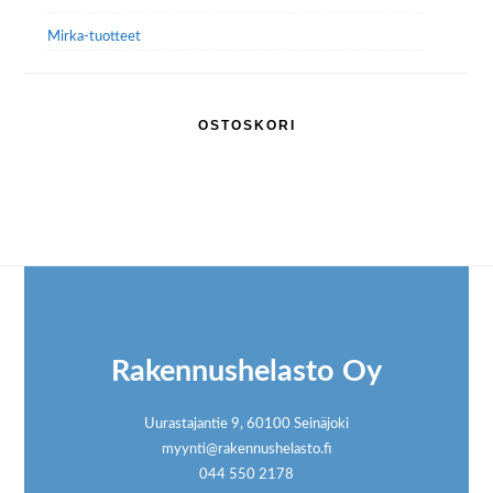
Mirka-tuotteet
OSTOSKORI
Footer
Rakennushelasto Oy
Uurastajantie 9, 60100 Seinäjoki
myynti@rakennushelasto.fi
044 550 2178