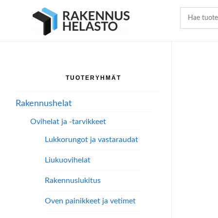
Hyppää
Hyppää
Hyppää
pääsisältöön
ensisijaiseen
alatunnisteeseen
sivupalkkiin
TUOTERYHMÄT
Ensisijainen
sivupalkki
Rakennushelat
Ovihelat ja -tarvikkeet
Lukkorungot ja vastaraudat
Liukuovihelat
Rakennuslukitus
Oven painikkeet ja vetimet