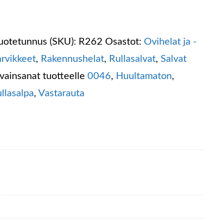
uotetunnus (SKU):
R262
Osastot:
Ovihelat ja -
arvikkeet
,
Rakennushelat
,
Rullasalvat
,
Salvat
vainsanat tuotteelle
0046
,
Huultamaton
,
ullasalpa
,
Vastarauta