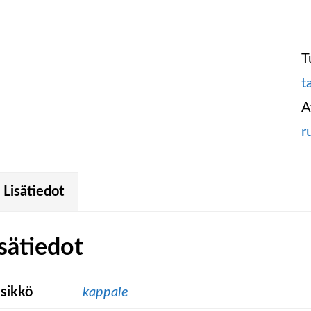
T
t
A
r
Lisätiedot
sätiedot
sikkö
kappale