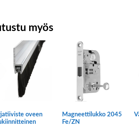
utustu myös
V
jatiiviste oveen
Magneettilukko 2045
ukiinnitteinen
Fe/ZN
ä