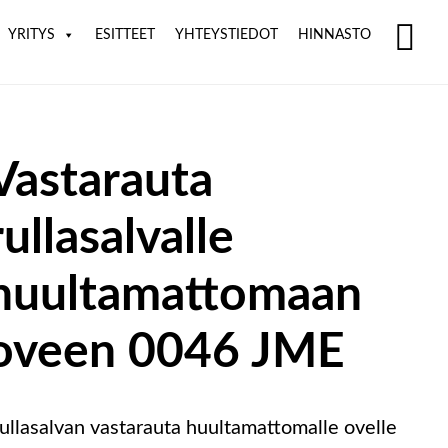
YRITYS
ESITTEET
YHTEYSTIEDOT
HINNASTO
SH
OF
CO
Vastarauta
rullasalvalle
huultamattomaan
oveen 0046 JME
ullasalvan vastarauta huultamattomalle ovelle