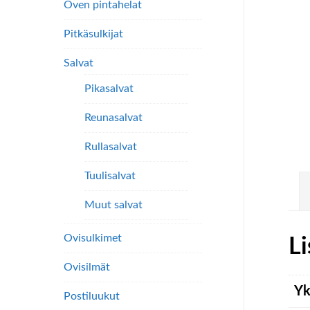
Oven pintahelat
Pitkäsulkijat
Salvat
Pikasalvat
Reunasalvat
Rullasalvat
Tuulisalvat
Muut salvat
Ovisulkimet
Li
Ovisilmät
Yk
Postiluukut