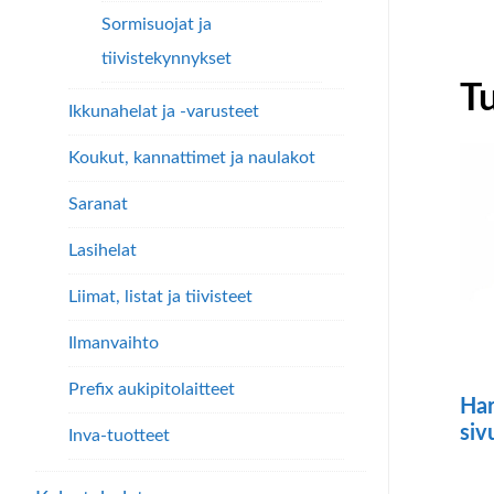
Sormisuojat ja
tiivistekynnykset
T
Ikkunahelat ja -varusteet
Koukut, kannattimet ja naulakot
Saranat
Lasihelat
Liimat, listat ja tiivisteet
Ilmanvaihto
Prefix aukipitolaitteet
Har
siv
Inva-tuotteet
Täll