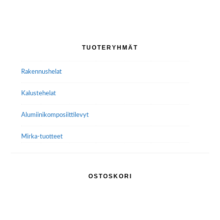
Ensisijainen
TUOTERYHMÄT
sivupalkki
Rakennushelat
Kalustehelat
Alumiini­komposiitti­levyt
Mirka-tuotteet
OSTOSKORI