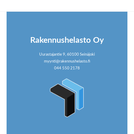
Footer
Rakennushelasto Oy
Uurastajantie 9, 60100 Seinäjoki
myynti@rakennushelasto.fi
044 550 2178