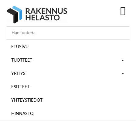
Hyppää
Hyppää
Hyppää
pääsisältöön
ensisijaiseen
alatunnisteeseen
sivupalkkiin
SH
OF
CO
ETUSIVU
TUOTTEET
YRITYS
ESITTEET
YHTEYSTIEDOT
HINNASTO