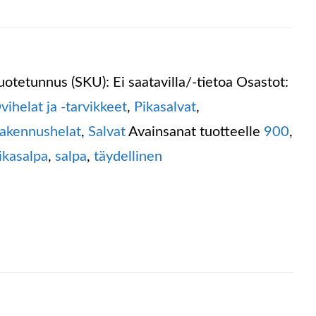
uotetunnus (SKU):
Ei saatavilla/-tietoa
Osastot:
vihelat ja -tarvikkeet
,
Pikasalvat
,
akennushelat
,
Salvat
Avainsanat tuotteelle
900
,
ikasalpa
,
salpa
,
täydellinen