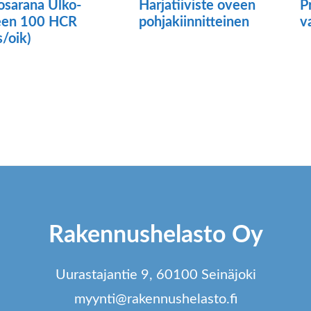
losarana Ulko-
Harjatiiviste oveen
P
een 100 HCR
pohjakiinnitteinen
v
s/oik)
Tällä
tuotteella
on
useampi
muunnelma.
Voit
tehdä
valinnat
Rakennushelasto Oy
tuotteen
sivulla.
Uurastajantie 9, 60100 Seinäjoki
myynti@rakennushelasto.fi