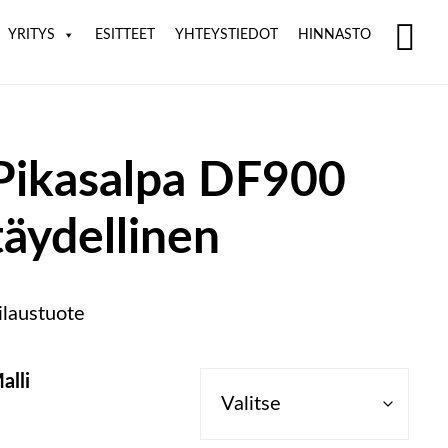
YRITYS
ESITTEET
YHTEYSTIEDOT
HINNASTO
SH
OF
CO
Pikasalpa DF900
täydellinen
ilaustuote
alli