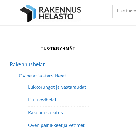
Hyppää
Hyppää
Hyppää
pääsisältöön
ensisijaiseen
alatunnisteeseen
sivupalkkiin
TUOTERYHMÄT
Ensisijainen
sivupalkki
Rakennushelat
Ovihelat ja -tarvikkeet
Lukkorungot ja vastaraudat
Liukuovihelat
Rakennuslukitus
Oven painikkeet ja vetimet