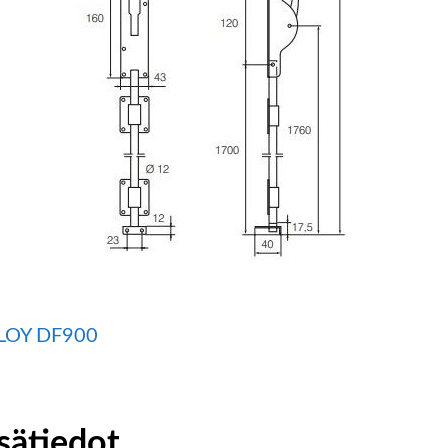
LOY DF900
sätiedot