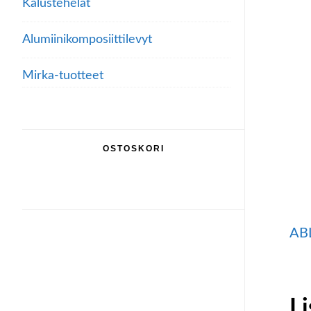
Kalustehelat
Alumiini­komposiitti­levyt
Mirka-tuotteet
OSTOSKORI
AB
Li