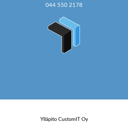
044 550 2178
Ylläpito
CustomIT Oy