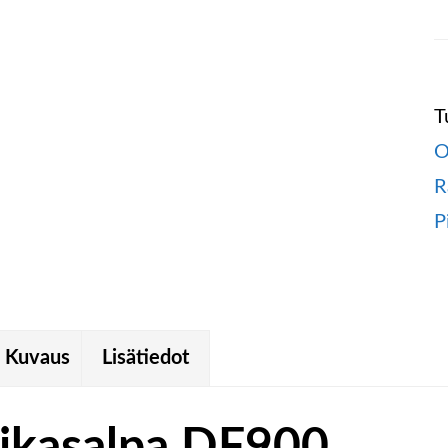
T
O
R
P
Kuvaus
Lisätiedot
ikasalpa DF900