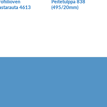
rofiilioven
Peitetulppa 838
astarauta 4613
(495/20mm)
Tällä
tuotteella
on
useampi
muunnelma.
Voit
tehdä
valinnat
tuotteen
sivulla.