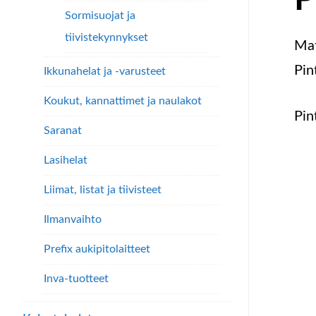
Sormisuojat ja
tiivistekynnykset
Mat
Pin
Ikkunahelat ja -varusteet
Koukut, kannattimet ja naulakot
Pin
Saranat
Lasihelat
Liimat, listat ja tiivisteet
Ilmanvaihto
Prefix aukipitolaitteet
Inva-tuotteet