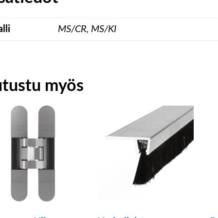
lli
MS/CR, MS/KI
utustu myös