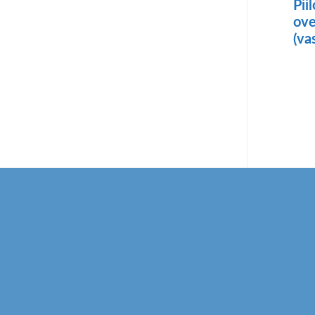
Pii
ov
(va
Footer