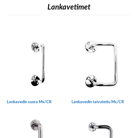
Lankavetimet
Lankavedin suora Ms/CR
Lankavedin taivutettu Ms/CR
Tällä
Tällä
tuotteella
tuotteella
on
on
useampi
useampi
muunnelma.
muunnelma.