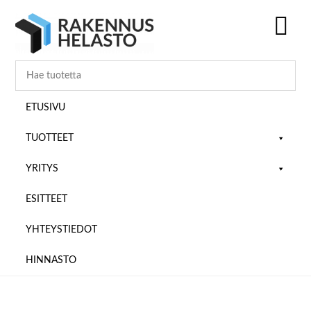
Hyppää
Hyppää
Hyppää
pääsisältöön
ensisijaiseen
alatunnisteeseen
sivupalkkiin
SH
OF
CO
ETUSIVU
TUOTTEET
YRITYS
ESITTEET
YHTEYSTIEDOT
HINNASTO