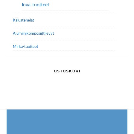
Inva-tuotteet
Kalustehelat
Alumiini­komposiitti­levyt
Mirka-tuotteet
OSTOSKORI
Footer