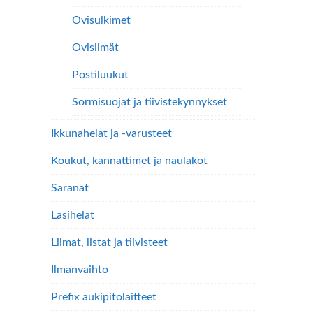
Ovisulkimet
Ovisilmät
Postiluukut
Sormisuojat ja tiivistekynnykset
Ikkunahelat ja -varusteet
Koukut, kannattimet ja naulakot
Saranat
Lasihelat
Liimat, listat ja tiivisteet
Ilmanvaihto
Prefix aukipitolaitteet