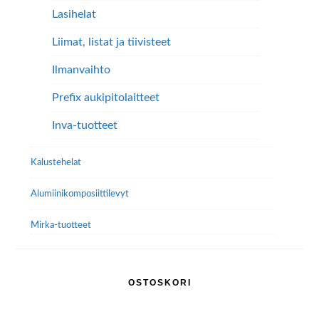
Lasihelat
Liimat, listat ja tiivisteet
Ilmanvaihto
Prefix aukipitolaitteet
Inva-tuotteet
Kalustehelat
Alumiini­komposiitti­levyt
Mirka-tuotteet
OSTOSKORI