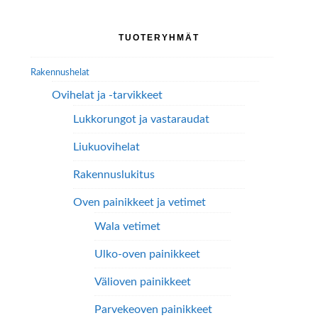
Voit
tuotteen
tehdä
Ensisijainen
sivulla.
TUOTERYHMÄT
valinnat
sivupalkki
tuotteen
Rakennushelat
sivulla.
Ovihelat ja -tarvikkeet
Lukkorungot ja vastaraudat
Liukuovihelat
Rakennuslukitus
Oven painikkeet ja vetimet
Wala vetimet
Ulko-oven painikkeet
Välioven painikkeet
Parvekeoven painikkeet