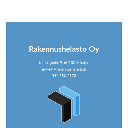
Footer
Rakennushelasto Oy
Uurastajantie 9, 60100 Seinäjoki
myynti@rakennushelasto.fi
044 550 2178