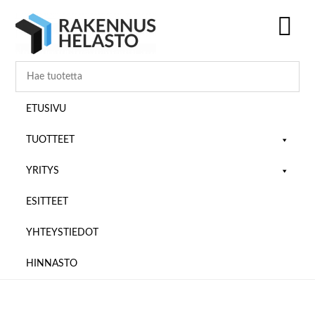
Hyppää
Hyppää
Hyppää
pääsisältöön
ensisijaiseen
alatunnisteeseen
sivupalkkiin
SH
OF
CO
ETUSIVU
TUOTTEET
YRITYS
ESITTEET
YHTEYSTIEDOT
HINNASTO