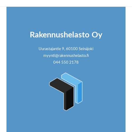
Footer
Rakennushelasto Oy
Uurastajantie 9, 60100 Seinäjoki
myynti@rakennushelasto.fi
044 550 2178