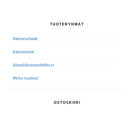
Ensisijainen
TUOTERYHMÄT
sivupalkki
Rakennushelat
Kalustehelat
Alumiini­komposiitti­levyt
Mirka-tuotteet
OSTOSKORI