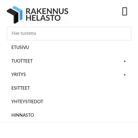
Hyppää
Hyppää
Hyppää
pääsisältöön
ensisijaiseen
alatunnisteeseen
sivupalkkiin
SH
OF
CO
ETUSIVU
TUOTTEET
YRITYS
ESITTEET
YHTEYSTIEDOT
HINNASTO