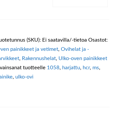
uotetunnus (SKU):
Ei saatavilla/-tietoa
Osastot:
ven painikkeet ja vetimet
,
Ovihelat ja -
arvikkeet
,
Rakennushelat
,
Ulko-oven painikkeet
vainsanat tuotteelle
1058
,
harjattu
,
hcr
,
ms
,
ainike
,
ulko-ovi