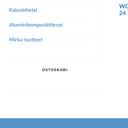
WC
Kalustehelat
24
Alumiini­komposiitti­levyt
Mirka-tuotteet
OSTOSKORI
Footer