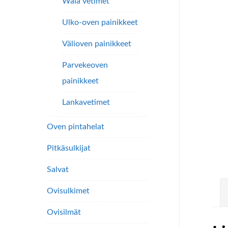
Wala vetimet
Ulko-oven painikkeet
Välioven painikkeet
Parvekeoven
painikkeet
Lankavetimet
Oven pintahelat
Pitkäsulkijat
Salvat
Ovisulkimet
Ovisilmät