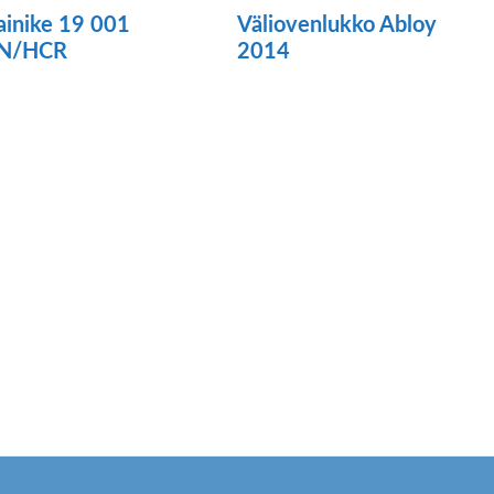
ainike 19 001
Väliovenlukko Abloy
N/HCR
2014
Tällä
tuotteella
on
useampi
muunnelma.
Voit
tehdä
valinnat
tuotteen
sivulla.