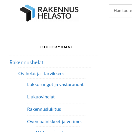
Hyppää
Hyppää
Hyppää
pääsisältöön
ensisijaiseen
alatunnisteeseen
sivupalkkiin
TUOTERYHMÄT
Ensisijainen
sivupalkki
Rakennushelat
Ovihelat ja -tarvikkeet
Lukkorungot ja vastaraudat
Liukuovihelat
Rakennuslukitus
Oven painikkeet ja vetimet