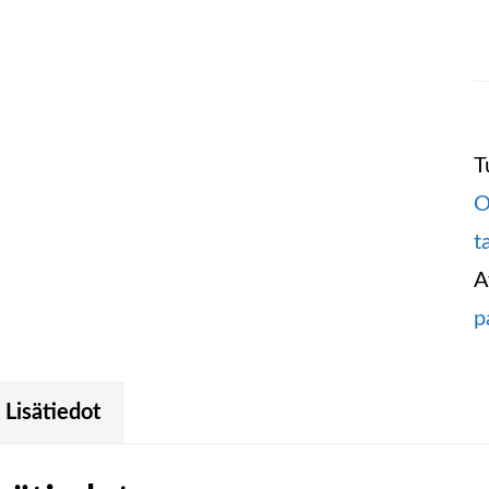
T
O
t
A
p
Lisätiedot