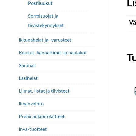
Li
Postiluukut
Sormisuojat ja
Vä
tiivistekynnykset
Ikkunahelat ja -varusteet
Koukut, kannattimet ja naulakot
T
Saranat
Lasihelat
Liimat, listat ja tiivisteet
Ilmanvaihto
Prefix aukipitolaitteet
Inva-tuotteet