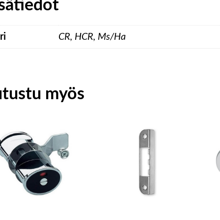
sätiedot
ri
CR, HCR, Ms/Ha
utustu myös