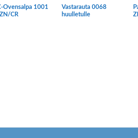
-Ovensalpa 1001
Vastarauta 0068
P
 ZN/CR
huulletulle
Z
Tällä
tuotteella
on
useampi
muunnelma.
Voit
tehdä
valinnat
tuotteen
sivulla.