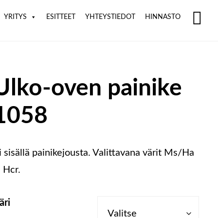
YRITYS
ESITTEET
YHTEYSTIEDOT
HINNASTO
SH
OF
CO
Ulko-oven painike
1058
i sisällä painikejousta. Valittavana värit Ms/Ha
a Hcr.
äri