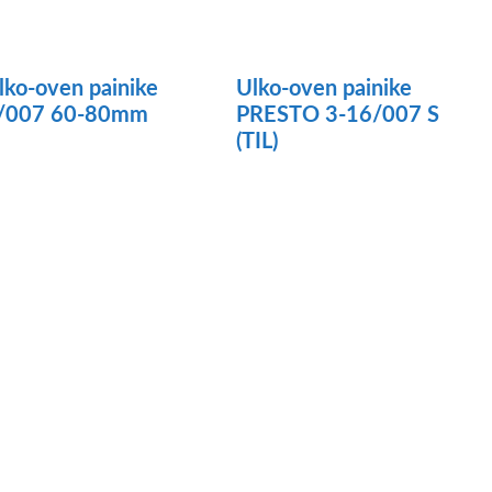
tehdä
valinnat
tuotteen
lko-oven painike
Ulko-oven painike
/007 60-80mm
PRESTO 3-16/007 S
sivulla.
(TIL)
llä
Tällä
otteella
tuotteella
n
on
seampi
useampi
uunnelma.
muunnelma.
oit
Voit
ehdä
tehdä
linnat
valinnat
uotteen
tuotteen