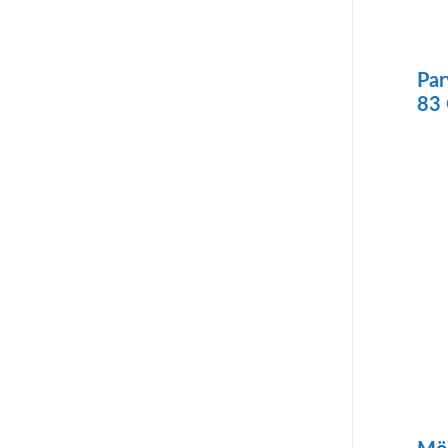
Par
83
Täll
tuo
on
use
mu
Voi
teh
val
tuo