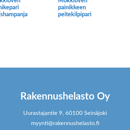
kkioven
Mökkioven
lla.
sivulla.
si
nikepari
painikkeen
/shampanja
peitekilpipari
Rakennushelasto Oy
Uurastajantie 9, 60100 Seinäjoki
myynti@rakennushelasto.fi