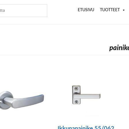
ETUSIVU
TUOTTEET
painik
Ikkunapainike 55/062