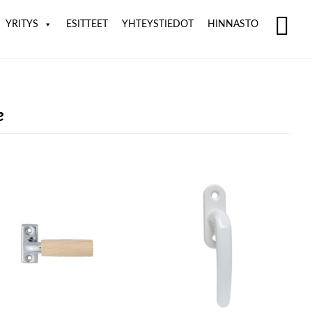
YRITYS
ESITTEET
YHTEYSTIEDOT
HINNASTO
SH
OF
CO
e