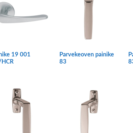
u
m
V
t
va
t
nike 19 001
Parvekeoven painike
P
/HCR
83
8
si
Tällä
tuotteella
on
useampi
muunnelma.
Voit