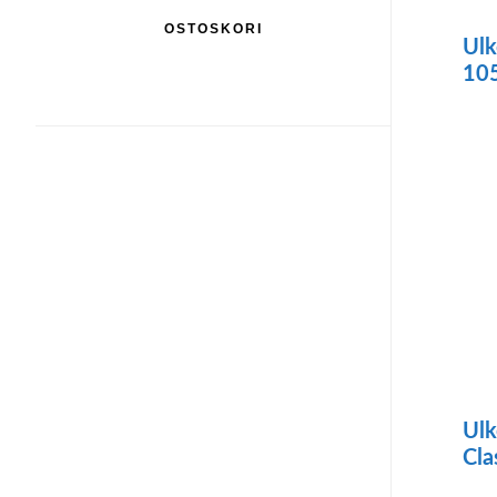
OSTOSKORI
Ulk
10
Täll
tuo
on
use
mu
Voi
teh
val
tuo
Ulk
Cla
sivu