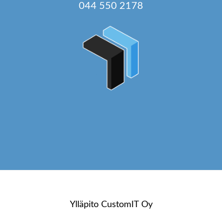
044 550 2178
Ylläpito
CustomIT Oy