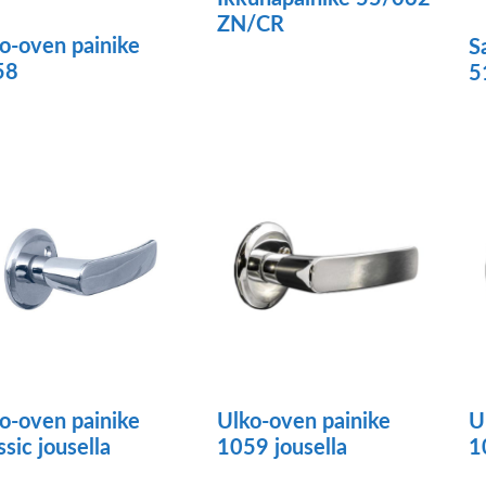
ZN/CR
o-oven painike
S
Tällä
58
5
tuotteella
ä
on
tteella
useampi
muunnelma.
ampi
Voit
unnelma.
tehdä
t
valinnat
dä
tuotteen
innat
sivulla.
tteen
o-oven painike
Ulko-oven painike
U
ssic jousella
1059 jousella
1
lla.