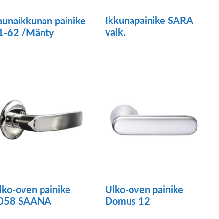
Ikkunapainike SARA
aunaikkunan painike
valk.
1-62 /Mänty
lko-oven painike
Ulko-oven painike
058 SAANA
Domus 12