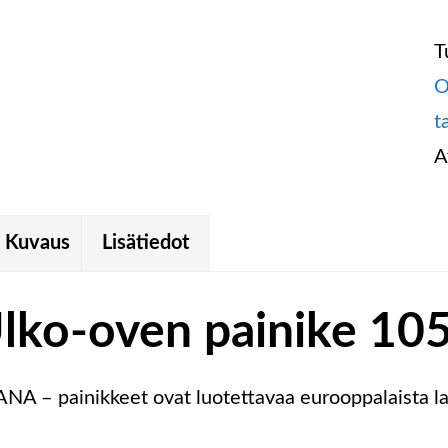
T
O
t
A
Kuvaus
Lisätiedot
lko-oven painike 1
NA – painikkeet ovat luotettavaa eurooppalaista la