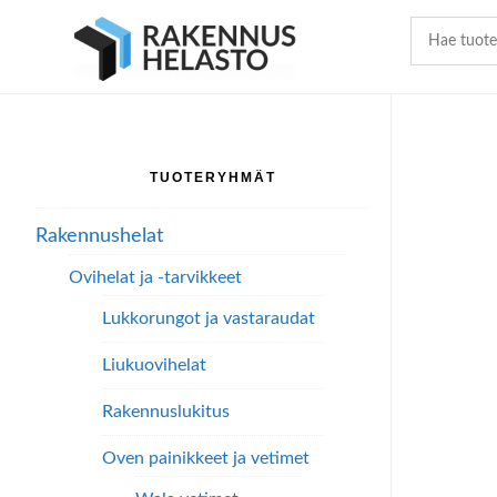
Hyppää
Hyppää
Hyppää
pääsisältöön
ensisijaiseen
alatunnisteeseen
sivupalkkiin
TUOTERYHMÄT
Ensisijainen
sivupalkki
Rakennushelat
Ovihelat ja -tarvikkeet
Lukkorungot ja vastaraudat
Liukuovihelat
Rakennuslukitus
Oven painikkeet ja vetimet