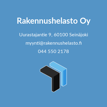
t
dä
Rakennushelasto Oy
innat
tteen
Uurastajantie 9, 60100 Seinäjoki
lla.
myynti@rakennushelasto.fi
044 550 2178