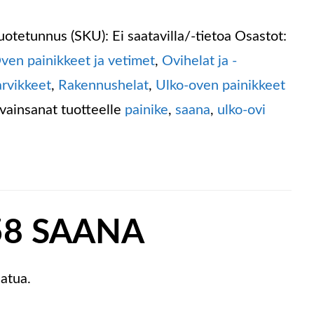
uotetunnus (SKU):
Ei saatavilla/-tietoa
Osastot:
ven painikkeet ja vetimet
,
Ovihelat ja -
arvikkeet
,
Rakennushelat
,
Ulko-oven painikkeet
vainsanat tuotteelle
painike
,
saana
,
ulko-ovi
058 SAANA
atua.