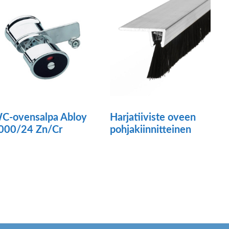
C-ovensalpa Abloy
Harjatiiviste oveen
000/24 Zn/Cr
pohjakiinnitteinen
Tällä
tuotteella
on
useampi
muunnelma.