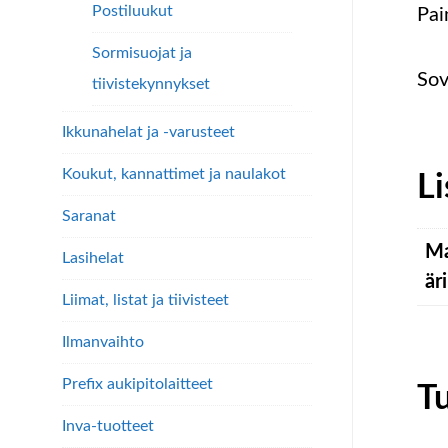
Postiluukut
Pai
Sormisuojat ja
Sov
tiivistekynnykset
Ikkunahelat ja -varusteet
Koukut, kannattimet ja naulakot
Li
Saranat
Ma
Lasihelat
äri
Liimat, listat ja tiivisteet
Ilmanvaihto
Prefix aukipitolaitteet
T
Inva-tuotteet