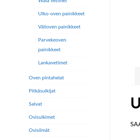
Wala vetimet
Ulko-oven painikkeet
Välioven painikkeet
Parvekeoven
painikkeet
Lankavetimet
Oven pintahelat
Pitkäsulkijat
U
Salvat
Ovisulkimet
SAA
Ovisilmät