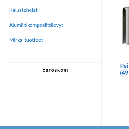
Kalustehelat
Alumiini­komposiitti­levyt
Mirka-tuotteet
Pei
OSTOSKORI
(4
Täll
tuo
on
use
mu