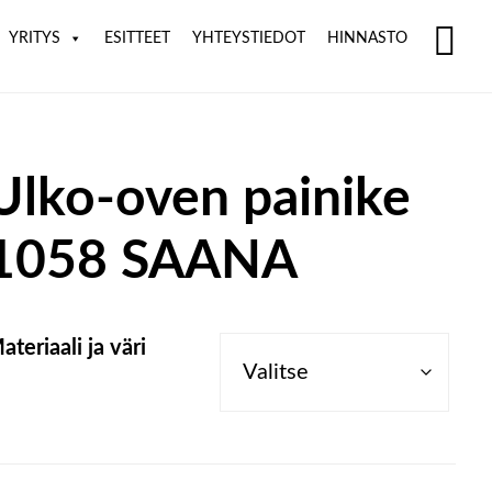
YRITYS
ESITTEET
YHTEYSTIEDOT
HINNASTO
SH
OF
CO
Ulko-oven painike
1058 SAANA
ateriaali ja väri