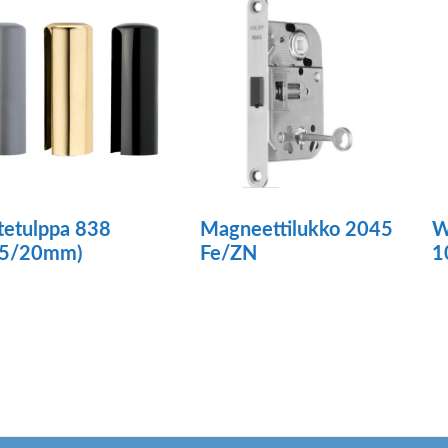
tetulppa 838
Magneettilukko 2045
W
95/20mm)
Fe/ZN
1
ä
tteella
ampi
unnelma.