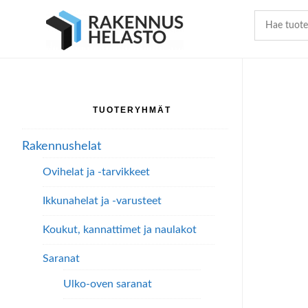
Hyppää
Hyppää
Hyppää
pääsisältöön
ensisijaiseen
alatunnisteeseen
sivupalkkiin
TUOTERYHMÄT
Ensisijainen
sivupalkki
Rakennushelat
Ovihelat ja -tarvikkeet
Ikkunahelat ja -varusteet
Koukut, kannattimet ja naulakot
Saranat
Ulko-oven saranat