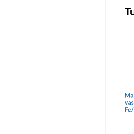
T
Mag
vas
Fe