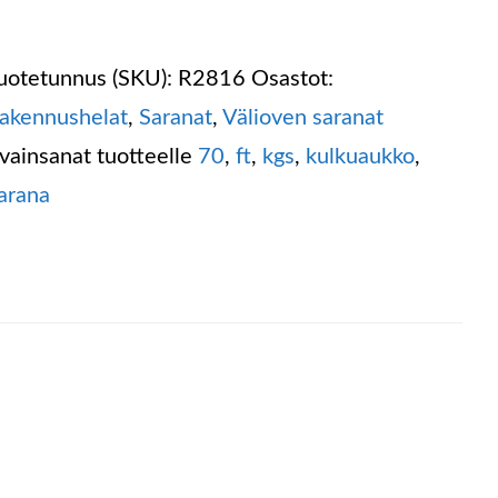
uotetunnus (SKU):
R2816
Osastot:
akennushelat
,
Saranat
,
Välioven saranat
vainsanat tuotteelle
70
,
ft
,
kgs
,
kulkuaukko
,
arana