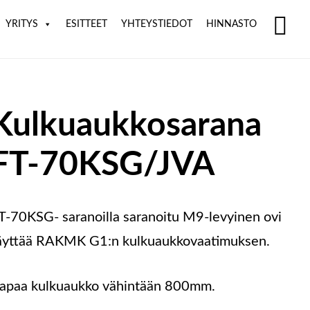
YRITYS
ESITTEET
YHTEYSTIEDOT
HINNASTO
SH
OF
CO
Kulkuaukkosarana
FT-70KSG/JVA
T-70KSG- saranoilla saranoitu M9-levyinen ovi
äyttää RAKMK G1:n kulkuaukkovaatimuksen.
apaa kulkuaukko vähintään 800mm.