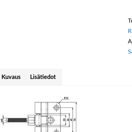
T
R
A
S
Kuvaus
Lisätiedot