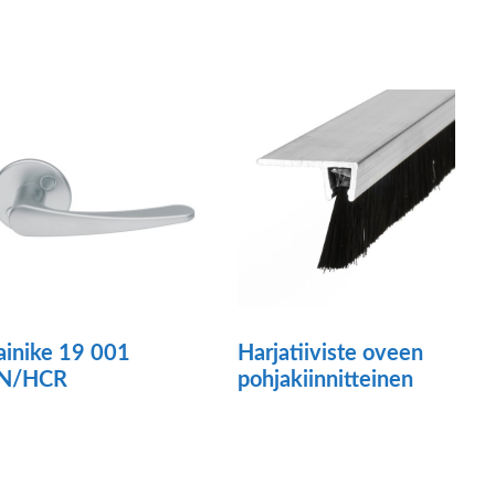
ainike 19 001
Harjatiiviste oveen
N/HCR
pohjakiinnitteinen
Tällä
tuotteella