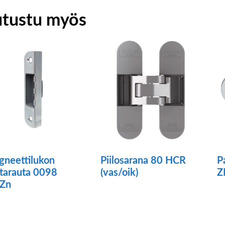
utustu myös
neettilukon
Piilosarana 80 HCR
P
tarauta 0098
(vas/oik)
Z
/Zn