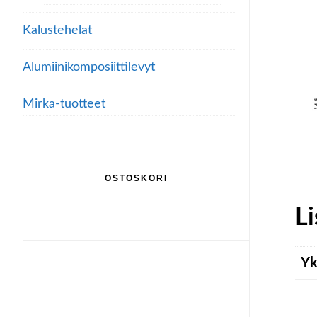
Kalustehelat
Alumiini­komposiitti­levyt
Mirka-tuotteet
OSTOSKORI
Li
Yk